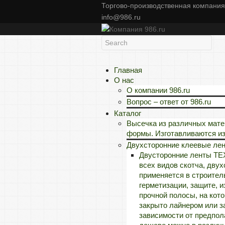
Торгово-производственная компания 
info@986.ru
Главная
О нас
О компании 986.ru
Вопрос – ответ от 986.ru
Каталог
Высечка из различных мат
формы. Изготавливаются из 
Двухсторонние клеевые ле
Двусторонние ленты TE
всех видов скотча, дву
применяется в строител
герметизации, защите, и
прочной полосы, на кото
закрыто лайнером или з
зависимости от предпол