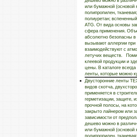
дешево можно в различн
или бумажной (основой 
полипропилен, тканевая
полиуретан; вспененный
ATG. От вида основы за
сфера применения. Объе
абсолютно безопасны в 
вызывают аллергии при 
взаимодействуют с атмо
летучих веществ. Помим
клеевой продукции и зд
цены. В каталоге всегд
ленты, которые можно к
Двусторонние ленты TE
видов скотча, двухстор
применяется в строител
герметизации, защите, и
прочной полосы, на кото
закрыто лайнером или з
зависимости от предпол
дешево можно в различн
или бумажной (основой 
полипропилен, тканевая