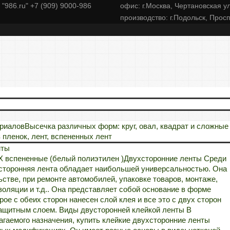
"986.ru" +7 (909) 9000-986
офис: г.Москва, Чертановская ул
производство: г.Подольск, Прос
ериалов
Высечка различных форм: круг, овал, квадрат и сложные
пленок, лент, вспененных лент
нты
X вспененные (белый полиэтилен )
Двухсторонние ленты Среди
хсторонняя лента обладает наибольшей универсальностью. Она
ьстве, при ремонте автомобилей, упаковке товаров, монтаже,
золяции и т.д.. Она представляет собой основание в форме
рое с обеих сторон нанесен слой клея и все это с двух сторон
ащитным слоем. Виды двусторонней клейкой ленты В
агаемого назначения, купить клейкие двухсторонние ленты