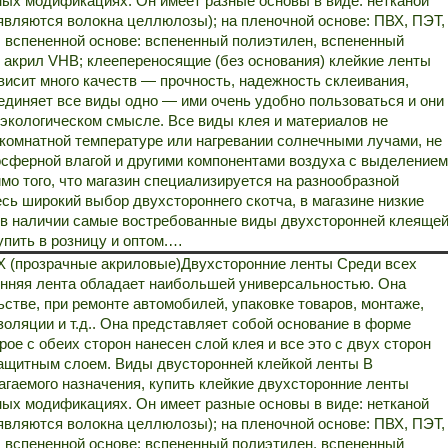
ых модификациях. Он имеет разные основы в виде: нетканой
являются волокна целлюлозы); на пленочной основе: ПВХ, ПЭТ,
; вспененной основе: вспененный полиэтилен, вспененный
 акрил VHB; клеепереносящие (без основания) клейкие ленты
висит много качеств — прочность, надежность склеивания,
диняет все виды одно — ими очень удобно пользоваться и они
экологическом смысле. Все виды клея и материалов не
комнатной температуре или нагревании солнечными лучами, не
сферной влагой и другими компонентами воздуха с выделением
о того, что магазин специализируется на разнообразной
есь широкий выбор двухстороннего скотча, в магазине низкие
а в наличии самые востребованные виды двухсторонней клеяще
упить в розницу и оптом.…
X (прозрачные акриловые)
Двухсторонние ленты Среди всех
онняя лента обладает наибольшей универсальностью. Она
ьстве, при ремонте автомобилей, упаковке товаров, монтаже,
золяции и т.д.. Она представляет собой основание в форме
рое с обеих сторон нанесен слой клея и все это с двух сторон
ащитным слоем. Виды двусторонней клейкой ленты В
агаемого назначения, купить клейкие двухсторонние ленты
ых модификациях. Он имеет разные основы в виде: нетканой
являются волокна целлюлозы); на пленочной основе: ПВХ, ПЭТ,
; вспененной основе: вспененный полиэтилен, вспененный