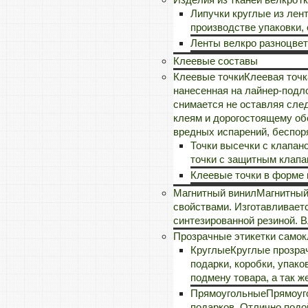
Липучки круглые из лен
производстве упаковки,
Ленты велкро разноцве
Клеевые составы
Клеевые точки
Клеевая точк
нанесенная на лайнер-подло
снимается не оставляя сле
клеям и дорогостоящему об
вредных испарений, беспоря
Точки высечки с клапан
точки с защитным клапа
Клеевые точки в форме 
Магнитный винил
Магнитный
свойствами. Изготавливает
синтезированной резиной. В
Прозрачные этикетки само
Круглые
Круглые прозра
подарки, коробки, упако
подмену товара, а так ж
Прямоугольные
Прямоуго
подарков. Отлично подо