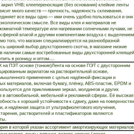
 акрил VHB; клеепереносящие (без основания) клейкие ленты
висит много качеств — прочность, надежность склеивания,
диняет все виды одно — ими очень удобно пользоваться и они
экологическом смысле. Все виды клея и материалов не
комнатной температуре или нагревании солнечными лучами, не
сферной влагой и другими компонентами воздуха с выделением
о того, что магазин специализируется на разнообразной
есь широкий выбор двухстороннего скотча, в магазине низкие
а в наличии самые востребованные виды двухсторонней клеяще
упить в розницу и оптом.…
 на ПЭТ основе (тонкие)
Лента на основе ПЭТ с двусторонним
цированным акрилатом на растворительной основе,
омышленного применения с целью надёжной фиксации и
ых материалов, включая бумагу, плёнку, ABS-пластик, EPDM и
ользуется для приклеивания зеркал, молдингов и других
 в автомобильной, мебельной и рекламной сферах. Её высокая
обность к хорошей устойчивости к сдвигу, даже на поверхностя
ии, и надёжная защита от ультрафиолетового излучения,
старения, растворителей и пластификаторов являются
ты.
ория в которой указан ассортимент амортизирующих материалов
ани велкро, ленты липучки, велкро, крючок / петля