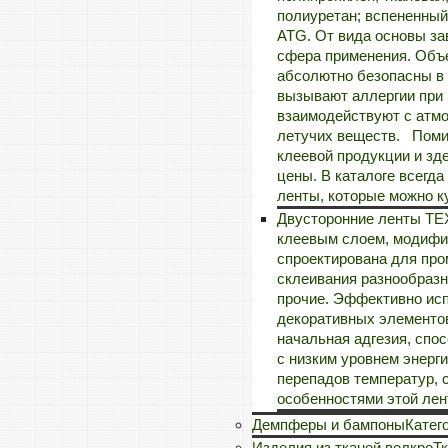
полиуретан; вспененный
ATG. От вида основы за
сфера применения. Объе
абсолютно безопасны в 
вызывают аллергии при 
взаимодействуют с атмо
летучих веществ. Помим
клеевой продукции и зд
цены. В каталоге всегд
ленты, которые можно к
Двусторонние ленты TEX
клеевым слоем, модифи
спроектирована для пр
склеивания разнообразн
прочие. Эффективно исп
декоративных элементов
начальная адгезия, спос
с низким уровнем энерг
перепадов температур, 
особенностями этой лен
Демпферы и бампоны
Катег
Изделия из тканей велкро
Тк