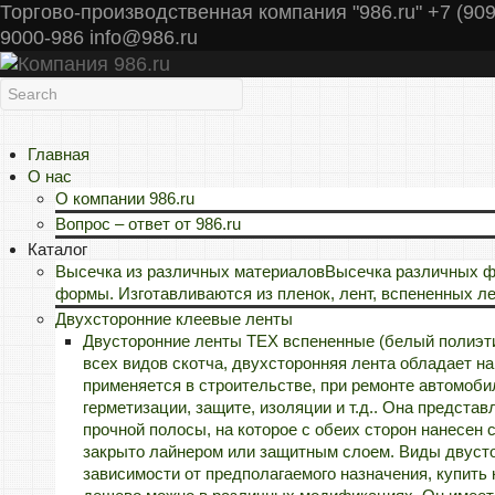
Торгово-производственная компания "986.ru" +7 (909
9000-986 info@986.ru
Главная
О нас
О компании 986.ru
Вопрос – ответ от 986.ru
Каталог
Высечка из различных материалов
Высечка различных фо
формы. Изготавливаются из пленок, лент, вспененных л
Двухсторонние клеевые ленты
Двусторонние ленты TEX вспененные (белый полиэт
всех видов скотча, двухсторонняя лента обладает 
применяется в строительстве, при ремонте автомобил
герметизации, защите, изоляции и т.д.. Она предста
прочной полосы, на которое с обеих сторон нанесен с
закрыто лайнером или защитным слоем. Виды двуст
зависимости от предполагаемого назначения, купить