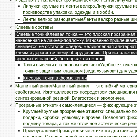
Липучки круглые из ленты велкро.
Липучки круглые и
производстве упаковки, одежды и в хобби.
Ленты велкро разноцветные
Ленты велкро разные ши
Клеевые составы
Клеевые точки
Клеевая точка — это плоская прозрачная
нанесенная на лайнер-подложку. Мгновенно приклеивает,
снимается не оставляя следов. Великолепная альтерна
клеям и дорогостоящему оборудованию. При использован
вредных испарений, беспорядка и ожогов.
Точки высечки с клапаном «язычок»
Удобные этикетки
точки с защитным клапаном (вида «язычок») для удо
Клеевые точки в форме капли
Магнитный винил
Магнитный винил — это гибкий матери
свойствами. Изготавливается посредством смешивания 
синтезированной резиной. Влагостоек и экологичен.
Прозрачные этикетки самоклеящиеся — фиксирующие эт
Круглые
Круглые прозрачные этикетки специально по
подарки, коробки, упаковку и прочее. Позволяет фик
подмену товара, а так же отличное эстетическое реш
Прямоугольные
Прямоугольные этикетки для фиксации
подарков. Отлично подойдут для применения где тре