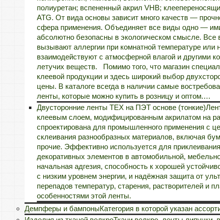
полиуретан; вспененный акрил VHB; клеепереносящи
ATG. От вида основы зависит много качеств — прочн
сфера применения. Объединяет все виды одно — ими
абсолютно безопасны в экологическом смысле. Все 
вызывают аллергии при комнатной температуре или 
взаимодействуют с атмосферной влагой и другими к
летучих веществ. Помимо того, что магазин специал
клеевой продукции и здесь широкий выбор двухсторон
цены. В каталоге всегда в наличии самые востребо
ленты, которые можно купить в розницу и оптом.…
Двусторонние ленты TEX на ПЭТ основе (тонкие)
Лен
клеевым слоем, модифицированным акрилатом на ра
спроектирована для промышленного применения с ц
склеивания разнообразных материалов, включая бум
прочие. Эффективно используется для приклеивания 
декоративных элементов в автомобильной, мебельно
начальная адгезия, способность к хорошей устойчиво
с низким уровнем энергии, и надёжная защита от уль
перепадов температур, старения, растворителей и п
особенностями этой ленты.
Демпферы и бампоны
Категория в которой указан ассор
Изделия из тканей велкро
Ткани велкро, ленты липучки, в