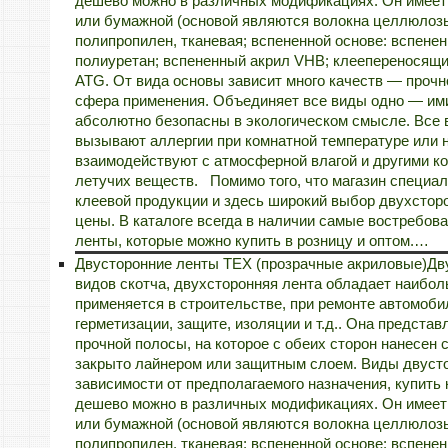
дешево можно в различных модификациях. Он имеет 
или бумажной (основой являются волокна целлюлозы)
полипропилен, тканевая; вспененной основе: вспене
полиуретан; вспененный акрил VHB; клеепереносящи
ATG. От вида основы зависит много качеств — прочн
сфера применения. Объединяет все виды одно — ими
абсолютно безопасны в экологическом смысле. Все 
вызывают аллергии при комнатной температуре или 
взаимодействуют с атмосферной влагой и другими к
летучих веществ. Помимо того, что магазин специал
клеевой продукции и здесь широкий выбор двухсторон
цены. В каталоге всегда в наличии самые востребо
ленты, которые можно купить в розницу и оптом.…
Двусторонние ленты TEX (прозрачные акриловые)
Дв
видов скотча, двухсторонняя лента обладает наибо
применяется в строительстве, при ремонте автомобил
герметизации, защите, изоляции и т.д.. Она предста
прочной полосы, на которое с обеих сторон нанесен с
закрыто лайнером или защитным слоем. Виды двуст
зависимости от предполагаемого назначения, купить
дешево можно в различных модификациях. Он имеет 
или бумажной (основой являются волокна целлюлозы)
полипропилен, тканевая; вспененной основе: вспене