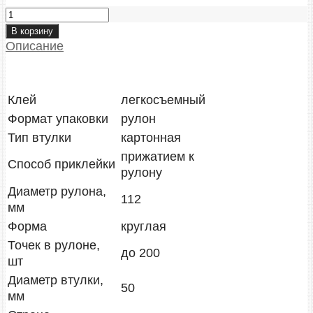
Клеевые
точки
В корзину
легкосъемные
Описание
8
мм
в
Клей
легкосъемный
рулоне
Формат упаковки
рулон
200
Тип втулки
картонная
шт
прижатием к
quantity
Способ приклейки
рулону
Диаметр рулона,
112
мм
Форма
круглая
Точек в рулоне,
до 200
шт
Диаметр втулки,
50
мм