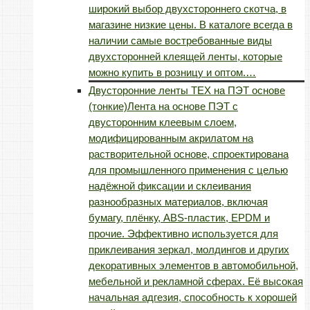
широкий выбор двухстороннего скотча, в
магазине низкие цены. В каталоге всегда в
наличии самые востребованные виды
двухсторонней клеящей ленты, которые
можно купить в розницу и оптом.…
Двусторонние ленты TEX на ПЭТ основе
(тонкие)
Лента на основе ПЭТ с
двусторонним клеевым слоем,
модифицированным акрилатом на
растворительной основе, спроектирована
для промышленного применения с целью
надёжной фиксации и склеивания
разнообразных материалов, включая
бумагу, плёнку, ABS-пластик, EPDM и
прочие. Эффективно используется для
приклеивания зеркал, молдингов и других
декоративных элементов в автомобильной,
мебельной и рекламной сферах. Её высокая
начальная адгезия, способность к хорошей