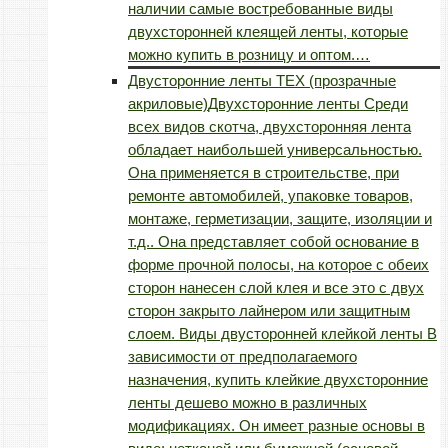
наличии самые востребованные виды
двухсторонней клеящей ленты, которые
можно купить в розницу и оптом.…
Двусторонние ленты TEX (прозрачные
акриловые)
Двухсторонние ленты Среди
всех видов скотча, двухсторонняя лента
обладает наибольшей универсальностью.
Она применяется в строительстве, при
ремонте автомобилей, упаковке товаров,
монтаже, герметизации, защите, изоляции и
т.д.. Она представляет собой основание в
форме прочной полосы, на которое с обеих
сторон нанесен слой клея и все это с двух
сторон закрыто лайнером или защитным
слоем. Виды двусторонней клейкой ленты В
зависимости от предполагаемого
назначения, купить клейкие двухсторонние
ленты дешево можно в различных
модификациях. Он имеет разные основы в