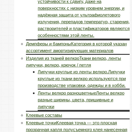
устойчивости к сдвигу, даже на
поверхностях с низким уровнем энергии, и
надёжная защита от ультрафиолетового
излучения, перепадов температур, старения,
растворителей и пластификаторов являются
особенностями этой ленты.
Демпферы и бампоны
Категория в которой указан
ассортимент амортизирующих материалов
Изделия из тканей велкро
Ткани велкро, ленты
липучки, велкро, крючок / петля
Липучки круглые из ленты велкро.
Липучки
круглые из ткани велкро используются при
производстве упаковки, одежды и в хобби.
Ленты велкро разноцветные
Ленты велкро
разные ширины, цвета, пришивные и
липучки
Клеевые составы
Клеевые точки
Клеевая точка — это плоская
прозрачная капля полусъемного клея нанесенная