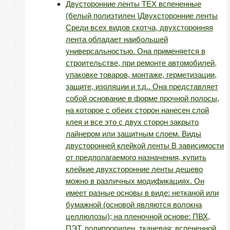
Двусторонние ленты TEX вспененные
(белый полиэтилен )
Двухсторонние ленты
Среди всех видов скотча, двухсторонняя
лента обладает наибольшей
универсальностью. Она применяется в
строительстве, при ремонте автомобилей,
упаковке товаров, монтаже, герметизации,
защите, изоляции и т.д.. Она представляет
собой основание в форме прочной полосы,
на которое с обеих сторон нанесен слой
клея и все это с двух сторон закрыто
лайнером или защитным слоем. Виды
двусторонней клейкой ленты В зависимости
от предполагаемого назначения, купить
клейкие двухсторонние ленты дешево
можно в различных модификациях. Он
имеет разные основы в виде: нетканой или
бумажной (основой являются волокна
целлюлозы); на пленочной основе: ПВХ,
ПЭТ, полипропилен, тканевая; вспененной