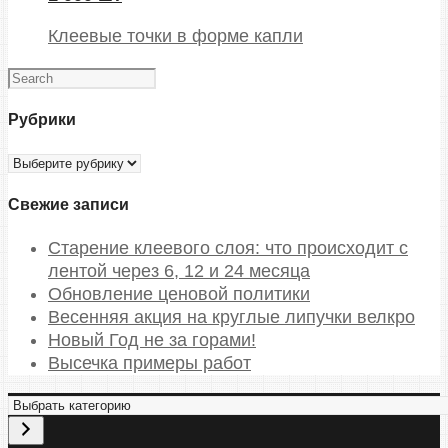
Клеевые точки в форме капли
Рубрики
Рубрики
Свежие записи
Старение клеевого слоя: что происходит с
лентой через 6, 12 и 24 месяца
Обновление ценовой политики
Весенняя акция на круглые липучки велкро
Новый Год не за горами!
Высечка примеры работ
В
ы