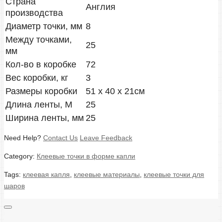
Страна
Англия
производства
Диаметр точки, мм
8
Между точками,
25
мм
Кол-во в коробке
72
Вес коробки, кг
3
Размеры коробки
51 х 40 х 21см
Длина ленты, М
25
Ширина ленты, мм
25
Need Help?
Contact Us
Leave Feedback
Category:
Клеевые точки в форме капли
Tags:
клеевая капля
,
клеевые материалы
,
клеевые точки для
шаров