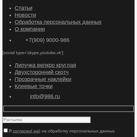
б
р
Статьи
а
Новости
т
Обработка персональных данных
ь
О компании
к
+7(909) 9000-986
а
т
[social type='skype,youtube,vk']
е
г
Липучка велкро круглая
о
Двухсторонний скотч
р
Прозрачные наклейки
и
Клеевые точки
ю
info@986.ru
Я
согласен(-на)
на обработку персональных данных