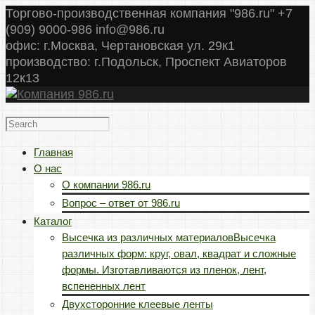
Торгово-производственная компания "986.ru" +7
(909) 9000-986 info@986.ru
офис: г.Москва, Чертановская ул. 29к1
производство: г.Подольск, Проспект Авиаторов
12к13
Главная
О нас
О компании 986.ru
Вопрос – ответ от 986.ru
Каталог
Высечка из различных материалов
Высечка
различных форм: круг, овал, квадрат и сложные
формы. Изготавливаются из пленок, лент,
вспененных лент
Двухсторонние клеевые ленты