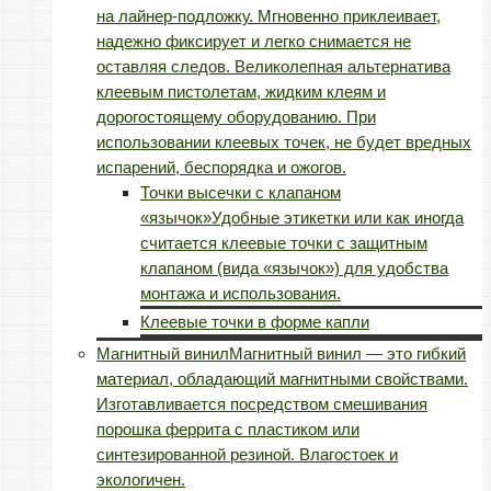
на лайнер-подложку. Мгновенно приклеивает,
надежно фиксирует и легко снимается не
оставляя следов. Великолепная альтернатива
клеевым пистолетам, жидким клеям и
дорогостоящему оборудованию. При
использовании клеевых точек, не будет вредных
испарений, беспорядка и ожогов.
Точки высечки с клапаном
«язычок»
Удобные этикетки или как иногда
считается клеевые точки с защитным
клапаном (вида «язычок») для удобства
монтажа и использования.
Клеевые точки в форме капли
Магнитный винил
Магнитный винил — это гибкий
материал, обладающий магнитными свойствами.
Изготавливается посредством смешивания
порошка феррита с пластиком или
синтезированной резиной. Влагостоек и
экологичен.