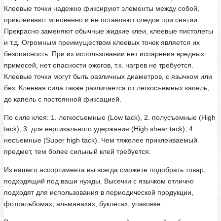
Клеевые точки надежно фиксируют элементы между собой,
приклеивают мгновенно и не оставляют следов при снятии.
Прекрасно заменяют обычные жидкие клеи, клеевые пистолеты
и т.д. Огромным преимуществом клеевых точек является их
безопасность. При их использовании нет испарения вредных
примесей, нет опасности ожогов, т.к. нагрев не требуется.
Клеевые точки могут быть различных диаметров, с язычком или
без. Клеевая сила также различается от легкосъемных капель,
до капель с постоянной фиксацией.
По силе клея: 1. легкосъемные (Low tack), 2. полусъемные (High
tack), 3. для вертикального удержания (High shear tack), 4.
несъемные (Super high tack). Чем тяжелее приклеиваемый
предмет, тем более сильный клей требуется.
Из нашего ассортимента вы всегда сможете подобрать товар,
подходящий под ваши нужды. Высечки с язычком отлично
подходят для использования в периодической продукции,
фотоальбомах, альманахах, буклетах, упаковке.