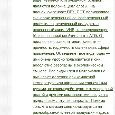
виде: нетканой или бумажной (основой
являются волокна целлюлозы); на
пленочной основе: ПВХ, ПЭТ, полипропилен,
тканевая; вспененной основе: вспененный
полиэтилен, вспененный полиуретан;
вспененный акрил VHB; клеепереносящие
(без основания) клейкие ленты ATG. От
вида основы зависит много качеств —
прочность, надежность склеивания, сфера
применения. Объединяет все виды одно —
ими очень удобно пользоваться и они
абсолютно безопасны в экологическом
смысле. Все виды клея и материалов не
вызывают аллергии при комнатной
температуре или нагревании солнечными
лучами, не взаимодействуют с атмосферной
влагой и другими компонентами воздуха с
выделением летучих веществ. Помимо
того, что магазин специализируется на
разнообразной клеевой продукции и здесь