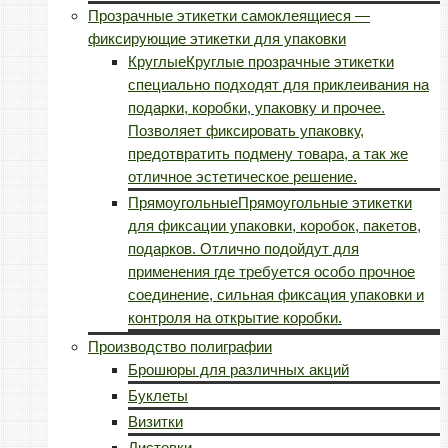
Прозрачные этикетки самоклеящиеся —
фиксирующие этикетки для упаковки
Круглые
Круглые прозрачные этикетки
специально подходят для приклеивания на
подарки, коробки, упаковку и прочее.
Позволяет фиксировать упаковку,
предотвратить подмену товара, а так же
отличное эстетическое решение.
Прямоугольные
Прямоугольные этикетки
для фиксации упаковки, коробок, пакетов,
подарков. Отлично подойдут для
применения где требуется особо прочное
соединение, сильная фиксация упаковки и
контроля на открытие коробки.
Производство полиграфии
Брошюры для различных акций
Буклеты
Визитки
Листовки