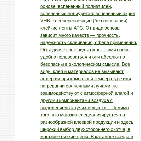
основе: вспененный полиэтилен,
вспененный полиуретан; вспененный акрил
VHB; клеепереносящие (без основания)
клейкие ленты ATG. От вида основы
зависит много качеств — прочность,
надежность склеивания, сфера применения.
Объединяет все виды одно — ими очень
удобно пользоваться и они абсолютно
безопасны в экологическом смысле. Все
виды клея и материалов не вызывают
аллергии при комнатной температуре или
нагревании солнечными лучами, не
взаимодействуют с атмосферной влагой и
другими компонентами воздуха с
выделением летучих веществ. Помимо
того, что магазин специализируется на
разнообразной клеевой продукции и здесь
широкий выбор двухстороннего скотча, в
магазине низкие цены. В каталоге всегда в