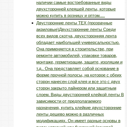
наличии самые востребованные виды
двухсторонней клеящей ленты, которые
можно купить в розницу и оптом.…
Двусторонние ленты TEX (прозрачные
акриловые)
Двухсторонние ленты Среди
всех видов скотча, двухсторонняя лента
обладает наибольшей универсальностью.
Она применяется в строительстве, при
ремонте автомобилей, упаковке товаров,
монтаже, герметизации, защите, изоляции и
т.д.. Она представляет собой основание в
форме прочной полосы, на которое с обеих
сторон нанесен слой клея и все это с двух
сторон закрыто лайнером или защитным
слоем. Виды двусторонней клейкой ленты В
зависимости от предполагаемого
назначения, купить клейкие двухсторонние
ленты дешево можно в различных
модификациях. Он имеет разные основы в