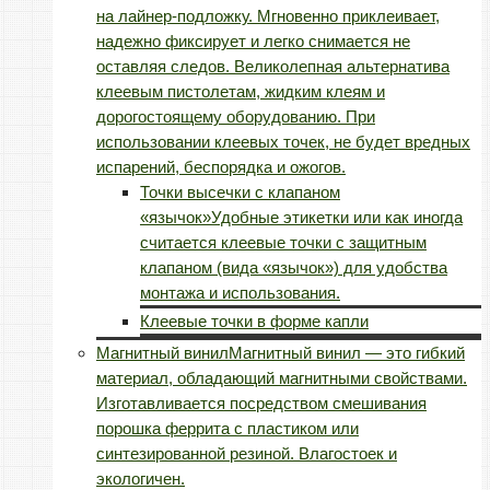
на лайнер-подложку. Мгновенно приклеивает,
надежно фиксирует и легко снимается не
оставляя следов. Великолепная альтернатива
клеевым пистолетам, жидким клеям и
дорогостоящему оборудованию. При
использовании клеевых точек, не будет вредных
испарений, беспорядка и ожогов.
Точки высечки с клапаном
«язычок»
Удобные этикетки или как иногда
считается клеевые точки с защитным
клапаном (вида «язычок») для удобства
монтажа и использования.
Клеевые точки в форме капли
Магнитный винил
Магнитный винил — это гибкий
материал, обладающий магнитными свойствами.
Изготавливается посредством смешивания
порошка феррита с пластиком или
синтезированной резиной. Влагостоек и
экологичен.