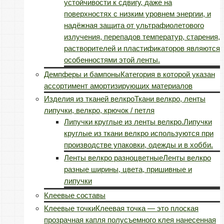
устойчивости к сдвигу, даже на
поверхностях с низким уровнем энергии, и
надёжная защита от ультрафиолетового
излучения, перепадов температур, старения,
растворителей и пластификаторов являются
особенностями этой ленты.
Демпферы и бампоны
Категория в которой указан
ассортимент амортизирующих материалов
Изделия из тканей велкро
Ткани велкро, ленты
липучки, велкро, крючок / петля
Липучки круглые из ленты велкро.
Липучки
круглые из ткани велкро используются при
производстве упаковки, одежды и в хобби.
Ленты велкро разноцветные
Ленты велкро
разные ширины, цвета, пришивные и
липучки
Клеевые составы
Клеевые точки
Клеевая точка — это плоская
прозрачная капля полусъемного клея нанесенная