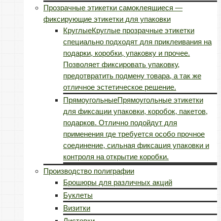
Прозрачные этикетки самоклеящиеся —
фиксирующие этикетки для упаковки
Круглые
Круглые прозрачные этикетки
специально подходят для приклеивания на
подарки, коробки, упаковку и прочее.
Позволяет фиксировать упаковку,
предотвратить подмену товара, а так же
отличное эстетическое решение.
Прямоугольные
Прямоугольные этикетки
для фиксации упаковки, коробок, пакетов,
подарков. Отлично подойдут для
применения где требуется особо прочное
соединение, сильная фиксация упаковки и
контроля на открытие коробки.
Производство полиграфии
Брошюры для различных акций
Буклеты
Визитки
Листовки