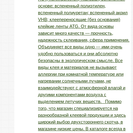
основе: вспененный полиэтилен,
вспененный полиуретан; вспененный акрил
VHB; клеепереносящие (без основания)
клейкие ленты ATG. От вида основы
зависит много качеств — прочность,
надежность склеивания, сфера применения.
Объединяет все виды одно — ими очень
удобно пользоваться и они абсолютно
безопасны в экологическом смысле. Все
виды клея и материалов не вызывают
аллергии при комнатной температуре или
нагревании солнечными лучами, не
взаимодействуют с атмосферной влагой и
другими компонентами воздуха с
выделением летучих веществ. Помимо
того, что магазин специализируется на
разнообразной клеевой продукции и здесь
широкий выбор двухстороннего скотча, в
магазине низкие цены. В каталоге всегда в