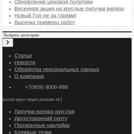
Обновление ценовой политики
Весенняя акция на круглые липучки велкро
Новый Год не за горами!
Высечка примеры работ
В
ы
б
р
Статьи
а
Новости
т
Обработка персональных данных
ь
О компании
к
+7(909) 9000-986
а
т
[social type='skype,youtube,vk']
е
г
Липучка велкро круглая
о
Двухсторонний скотч
р
Прозрачные наклейки
и
Клеевые точки