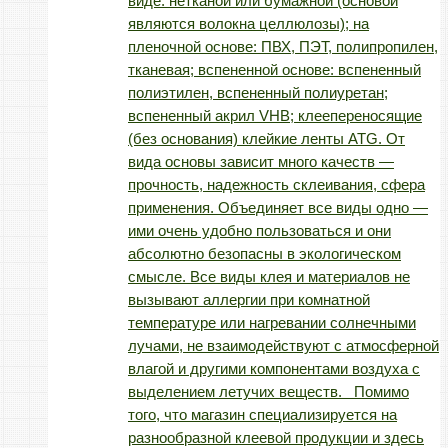
виде: нетканой или бумажной (основой
являются волокна целлюлозы); на
пленочной основе: ПВХ, ПЭТ, полипропилен,
тканевая; вспененной основе: вспененный
полиэтилен, вспененный полиуретан;
вспененный акрил VHB; клеепереносящие
(без основания) клейкие ленты ATG. От
вида основы зависит много качеств —
прочность, надежность склеивания, сфера
применения. Объединяет все виды одно —
ими очень удобно пользоваться и они
абсолютно безопасны в экологическом
смысле. Все виды клея и материалов не
вызывают аллергии при комнатной
температуре или нагревании солнечными
лучами, не взаимодействуют с атмосферной
влагой и другими компонентами воздуха с
выделением летучих веществ. Помимо
того, что магазин специализируется на
разнообразной клеевой продукции и здесь