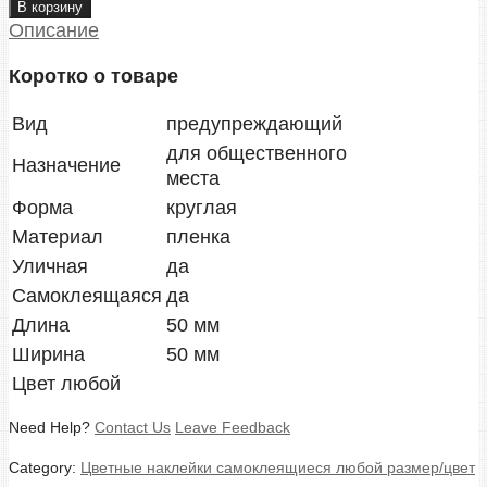
самоклеящиеся
В корзину
наклейки
Описание
красные
Коротко о товаре
quantity
Вид
предупреждающий
для общественного
Назначение
места
Форма
круглая
Материал
пленка
Уличная
да
Самоклеящаяся
да
Длина
50 мм
Ширина
50 мм
Цвет любой
Need Help?
Contact Us
Leave Feedback
Category:
Цветные наклейки самоклеящиеся любой размер/цвет