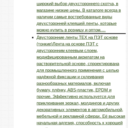
широкий выбор двухстороннего скотча, в
магазине низкие цены. В каталоге всегда в
наличии самые востребованные виды
двухсторонней клеящей ленты, которые
можно купить в розницу и оптом.…
Двусторонние ленты TEX на ПЭТ основе
(тонкие)
Лента на основе ПЭТ с
двусторонним клеевым слоем,
модифицированным акрилатом на
растворительной основе, спроектирована
для промышленного применения с целью
надёжной фиксации и склеивания
разнообразных материалов, включая
бумагу, плёнку, ABS-пластик, EPDM и
прочие. Эффективно используется для
приклеивания зеркал, молдингов и других
декоративных элементов в автомобильной,
мебельной и рекламной сферах. Её высокая
начальная адгезия, способность к хорошей