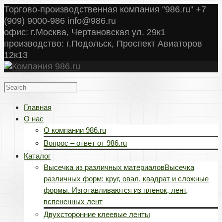
Торгово-производственная компания "986.ru" +7
(909) 9000-986 info@986.ru
офис: г.Москва, Чертановская ул. 29к1
производство: г.Подольск, Проспект Авиаторов
12к13
Главная
О нас
О компании 986.ru
Вопрос – ответ от 986.ru
Каталог
Высечка из различных материалов
Высечка
различных форм: круг, овал, квадрат и сложные
формы. Изготавливаются из пленок, лент,
вспененных лент
Двухсторонние клеевые ленты