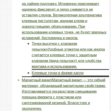
на лайнер-подложку. Мгновенно приклеивает,
надежно фиксирует и легко снимается не
оставляя следов. Великолепная альтернатива
клеевым пистолетам, жидким клеям и
дорогостоящему оборудованию. При
использовании клеевых точек, не будет вредных
испарений, беспорядка и ожогов.
Точки высечки с клапаном
«язычок»
Удобные этикетки или как иногда
считается клеевые точки с защитным
клапаном (вида «язычок») для удобства
монтажа и использования.
Клеевые точки в форме капли
Магнитный винил
Магнитный винил — это гибкий
материал, обладающий магнитными свойствами.
Изготавливается посредством смешивания
порошка феррита с пластиком или
синтезированной резиной. Влагостоек и
экологичен.