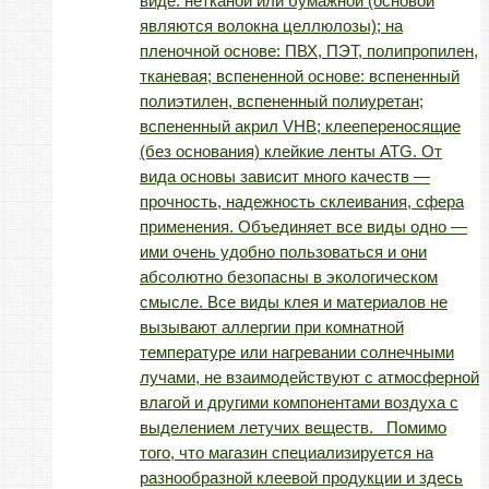
виде: нетканой или бумажной (основой
являются волокна целлюлозы); на
пленочной основе: ПВХ, ПЭТ, полипропилен,
тканевая; вспененной основе: вспененный
полиэтилен, вспененный полиуретан;
вспененный акрил VHB; клеепереносящие
(без основания) клейкие ленты ATG. От
вида основы зависит много качеств —
прочность, надежность склеивания, сфера
применения. Объединяет все виды одно —
ими очень удобно пользоваться и они
абсолютно безопасны в экологическом
смысле. Все виды клея и материалов не
вызывают аллергии при комнатной
температуре или нагревании солнечными
лучами, не взаимодействуют с атмосферной
влагой и другими компонентами воздуха с
выделением летучих веществ. Помимо
того, что магазин специализируется на
разнообразной клеевой продукции и здесь