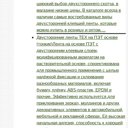
широкий выбор двухстороннего скотча, в
магазине низкие цены. В каталоге всегда в
наличии самые востребованные виды
двухсторонней клеящей ленты, которые
можно купить в розницу и оптом.…
Двусторонние ленты TEX на ПЭТ основе
(тонкие)
Лента на основе ПЭТ с
двусторонним клеевым слоем,
модифицированным акрилатом на
растворительной основе, спроектирована
для промышленного применения с целью
надёжной фиксации и склеивания
разнообразных материалов, включая
бумагу, плёнку, ABS-пластик, EPDM и
прочие. Эффективно используется для
приклеивания зеркал, молдингов и других
декоративных элементов в автомобильной,
мебельной и рекламной сферах. Её высокая
начальная адгезия, способность к хорошей