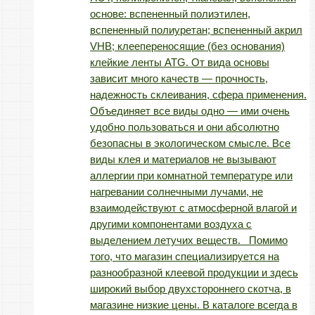
основе: вспененный полиэтилен,
вспененный полиуретан; вспененный акрил
VHB; клеепереносящие (без основания)
клейкие ленты ATG. От вида основы
зависит много качеств — прочность,
надежность склеивания, сфера применения.
Объединяет все виды одно — ими очень
удобно пользоваться и они абсолютно
безопасны в экологическом смысле. Все
виды клея и материалов не вызывают
аллергии при комнатной температуре или
нагревании солнечными лучами, не
взаимодействуют с атмосферной влагой и
другими компонентами воздуха с
выделением летучих веществ. Помимо
того, что магазин специализируется на
разнообразной клеевой продукции и здесь
широкий выбор двухстороннего скотча, в
магазине низкие цены. В каталоге всегда в