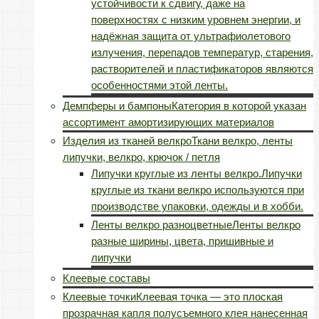
устойчивости к сдвигу, даже на
поверхностях с низким уровнем энергии, и
надёжная защита от ультрафиолетового
излучения, перепадов температур, старения,
растворителей и пластификаторов являются
особенностями этой ленты.
Демпферы и бампоны
Категория в которой указан
ассортимент амортизирующих материалов
Изделия из тканей велкро
Ткани велкро, ленты
липучки, велкро, крючок / петля
Липучки круглые из ленты велкро.
Липучки
круглые из ткани велкро используются при
производстве упаковки, одежды и в хобби.
Ленты велкро разноцветные
Ленты велкро
разные ширины, цвета, пришивные и
липучки
Клеевые составы
Клеевые точки
Клеевая точка — это плоская
прозрачная капля полусъемного клея нанесенная