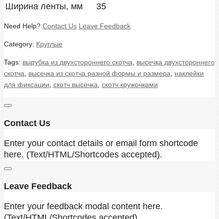
Ширина ленты, мм
35
Need Help?
Contact Us
Leave Feedback
Category:
Круглые
Tags:
вырубка из двухстороннего скотча
,
высечка двухстороннего
скотча
,
высечка из скотча разной формы и размера
,
наклейки
для фиксации
,
скотч высечка
,
скотч кружочками
Contact Us
Enter your contact details or email form shortcode
here. (Text/HTML/Shortcodes accepted).
Leave Feedback
Enter your feedback modal content here.
(Text/HTML/Shortcodes accepted).