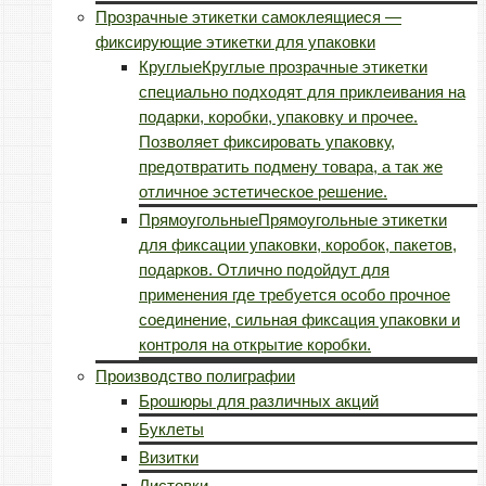
Прозрачные этикетки самоклеящиеся —
фиксирующие этикетки для упаковки
Круглые
Круглые прозрачные этикетки
специально подходят для приклеивания на
подарки, коробки, упаковку и прочее.
Позволяет фиксировать упаковку,
предотвратить подмену товара, а так же
отличное эстетическое решение.
Прямоугольные
Прямоугольные этикетки
для фиксации упаковки, коробок, пакетов,
подарков. Отлично подойдут для
применения где требуется особо прочное
соединение, сильная фиксация упаковки и
контроля на открытие коробки.
Производство полиграфии
Брошюры для различных акций
Буклеты
Визитки
Листовки