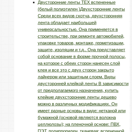
Двусторонние ленты TEX вспененные
(белый полиэтилен )
Двухсторонние ленты
Среди всех видов скотча, двухсторонняя
лента обладает наибольшей
универсальностью. Она применяется в
строительстве, при ремонте автомобилей,
упаковке товаров, монтаже, герметизации,
защите, изоляции и т.д.. Она представляет
собой основание в форме прочной полосы,
на которое с обеих сторон нанесен слой
клея и все это с двух сторон закрыто
лайнером или защитным слоем. Виды
двусторонней клейкой ленты В зависимости
от предполагаемого назначения, купить
клейкие двухсторонние ленты дешево
можно в различных модификациях. Он
имеет разные основы в виде: нетканой или
бумажной (основой являются волокна
целлюлозы); на пленочной основе: ПВХ,
ПЭТ, полипропилен, тканевая; вспененной