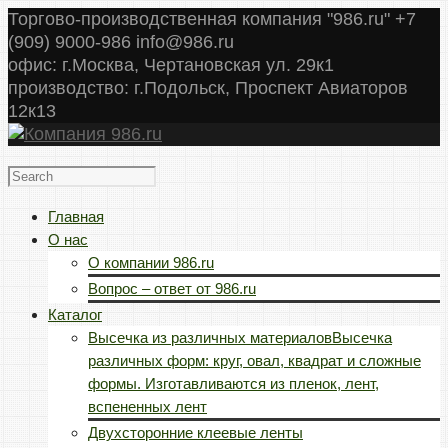
Торгово-производственная компания "986.ru" +7
(909) 9000-986 info@986.ru
офис: г.Москва, Чертановская ул. 29к1
производство: г.Подольск, Проспект Авиаторов
12к13
Главная
О нас
О компании 986.ru
Вопрос – ответ от 986.ru
Каталог
Высечка из различных материалов
Высечка
различных форм: круг, овал, квадрат и сложные
формы. Изготавливаются из пленок, лент,
вспененных лент
Двухсторонние клеевые ленты