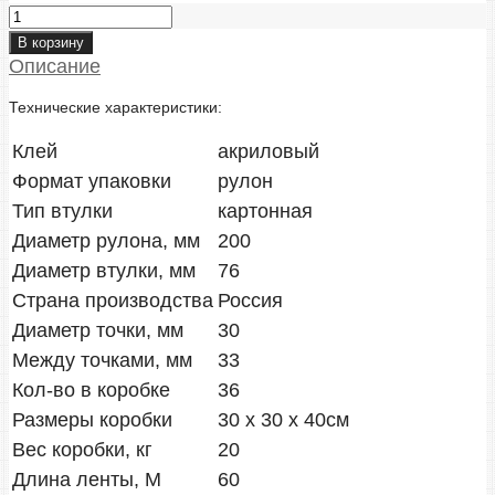
Прозрачные
наклейки
В корзину
40мм
Описание
в
Технические характеристики:
рулоне
5
Клей
акриловый
000
Формат упаковки
рулон
шт
Тип втулки
картонная
сильный
Диаметр рулона, мм
200
клей
quantity
Диаметр втулки, мм
76
Страна производства
Россия
Диаметр точки, мм
30
Между точками, мм
33
Кол-во в коробке
36
Размеры коробки
30 х 30 х 40см
Вес коробки, кг
20
Длина ленты, М
60