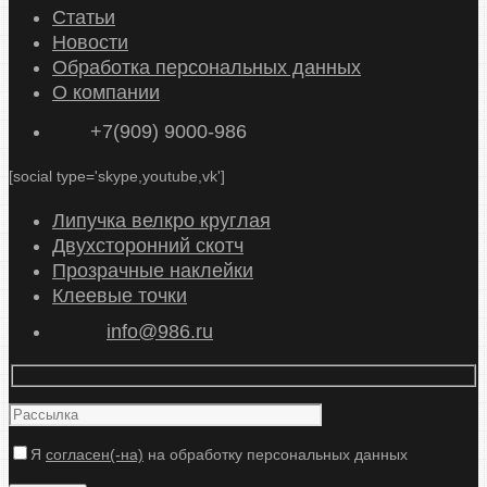
р
Статьи
а
Новости
т
Обработка персональных данных
ь
О компании
к
+7(909) 9000-986
а
т
[social type='skype,youtube,vk']
е
г
Липучка велкро круглая
о
Двухсторонний скотч
р
Прозрачные наклейки
и
Клеевые точки
ю
info@986.ru
Я
согласен(-на)
на обработку персональных данных