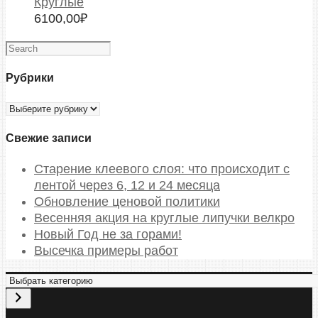
Круглые
6100,00
₽
Рубрики
Рубрики
Свежие записи
Старение клеевого слоя: что происходит с
лентой через 6, 12 и 24 месяца
Обновление ценовой политики
Весенняя акция на круглые липучки велкро
Новый Год не за горами!
Высечка примеры работ
В
ы
б