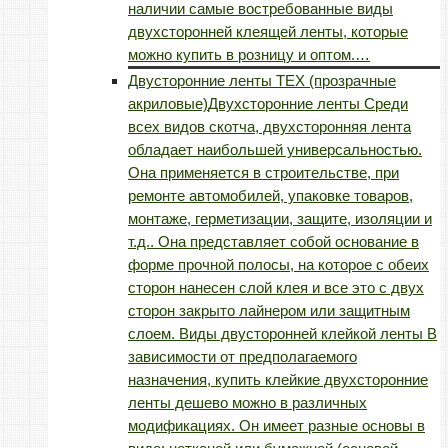
наличии самые востребованные виды
двухсторонней клеящей ленты, которые
можно купить в розницу и оптом.…
Двусторонние ленты TEX (прозрачные
акриловые)
Двухсторонние ленты Среди
всех видов скотча, двухсторонняя лента
обладает наибольшей универсальностью.
Она применяется в строительстве, при
ремонте автомобилей, упаковке товаров,
монтаже, герметизации, защите, изоляции и
т.д.. Она представляет собой основание в
форме прочной полосы, на которое с обеих
сторон нанесен слой клея и все это с двух
сторон закрыто лайнером или защитным
слоем. Виды двусторонней клейкой ленты В
зависимости от предполагаемого
назначения, купить клейкие двухсторонние
ленты дешево можно в различных
модификациях. Он имеет разные основы в