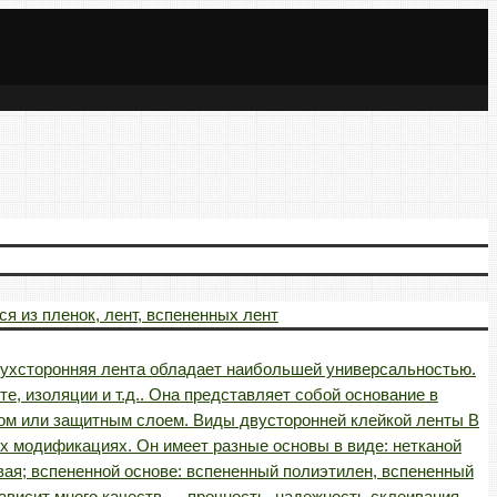
я из пленок, лент, вспененных лент
вухсторонняя лента обладает наибольшей универсальностью.
е, изоляции и т.д.. Она представляет собой основание в
ером или защитным слоем. Виды двусторонней клейкой ленты В
х модификациях. Он имеет разные основы в виде: нетканой
вая; вспененной основе: вспененный полиэтилен, вспененный
ависит много качеств — прочность, надежность склеивания,