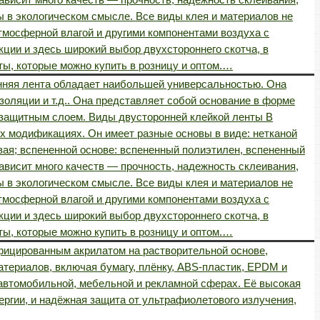
 в экологическом смысле. Все виды клея и материалов не
тмосферной влагой и другими компонентами воздуха с
ции и здесь широкий выбор двухстороннего скотча, в
ты, которые можно купить в розницу и оптом.…
онняя лента обладает наибольшей универсальностью. Она
золяции и т.д.. Она представляет собой основание в форме
ли защитным слоем. Виды двусторонней клейкой ленты В
х модификациях. Он имеет разные основы в виде: нетканой
вая; вспененной основе: вспененный полиэтилен, вспененный
ависит много качеств — прочность, надежность склеивания,
 в экологическом смысле. Все виды клея и материалов не
тмосферной влагой и другими компонентами воздуха с
ции и здесь широкий выбор двухстороннего скотча, в
ты, которые можно купить в розницу и оптом.…
фицированным акрилатом на растворительной основе,
териалов, включая бумагу, плёнку, ABS-пластик, EPDM и
 автомобильной, мебельной и рекламной сферах. Её высокая
нергии, и надёжная защита от ультрафиолетового излучения,