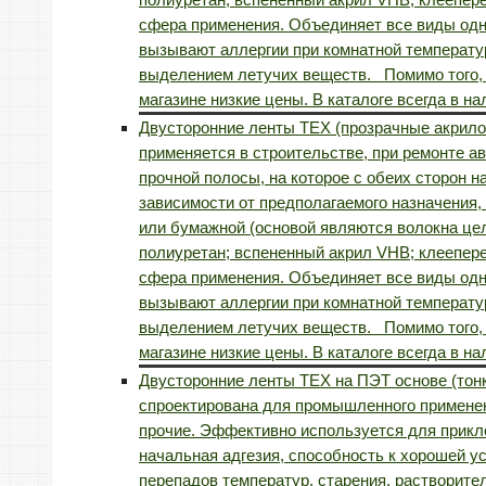
сфера применения. Объединяет все виды одн
вызывают аллергии при комнатной температу
выделением летучих веществ. Помимо того, ч
магазине низкие цены. В каталоге всегда в 
Двусторонние ленты TEX (прозрачные акрил
применяется в строительстве, при ремонте ав
прочной полосы, на которое с обеих сторон 
зависимости от предполагаемого назначения,
или бумажной (основой являются волокна цел
полиуретан; вспененный акрил VHB; клеепере
сфера применения. Объединяет все виды одн
вызывают аллергии при комнатной температу
выделением летучих веществ. Помимо того, ч
магазине низкие цены. В каталоге всегда в 
Двусторонние ленты TEX на ПЭТ основе (тон
спроектирована для промышленного применен
прочие. Эффективно используется для прикл
начальная адгезия, способность к хорошей ус
перепадов температур, старения, растворите