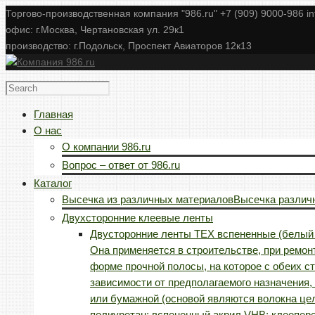
Торгово-производственная компания "986.ru" +7 (909) 9000-986 i
офис: г.Москва, Чертановская ул. 29к1
производство: г.Подольск, Проспект Авиаторов 12к13
Главная
О нас
О компании 986.ru
Вопрос – ответ от 986.ru
Каталог
Высечка из различных материалов
Высечка различн
Двухсторонние клеевые ленты
Двусторонние ленты TEX вспененные (белый 
Она применяется в строительстве, при ремонт
форме прочной полосы, на которое с обеих с
зависимости от предполагаемого назначения,
или бумажной (основой являются волокна цел
полиуретан; вспененный акрил VHB; клеепере