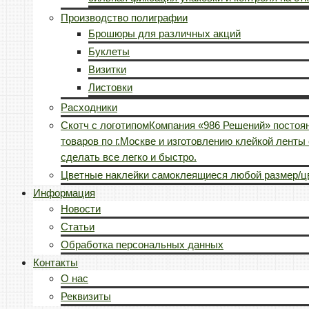
Производство полиграфии
Брошюры для различных акций
Буклеты
Визитки
Листовки
Расходники
Скотч с логотипом
Компания «986 Решений» постоян
товаров по г.Москве и изготовлению клейкой лент
сделать все легко и быстро.
Цветные наклейки самоклеящиеся любой размер/ц
Информация
Новости
Статьи
Обработка персональных данных
Контакты
О нас
Реквизиты