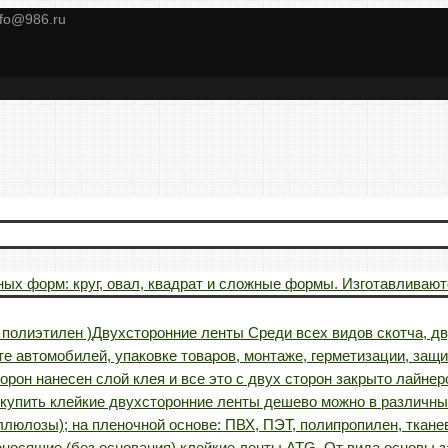
nfo@986.ru
ых форм: круг, овал, квадрат и сложные формы. Изготавливаютс
полиэтилен )
Двухсторонние ленты Среди всех видов скотча, д
е автомобилей, упаковке товаров, монтаже, герметизации, защит
торон нанесен слой клея и все это с двух сторон закрыто лайн
 купить клейкие двухсторонние ленты дешево можно в различны
люлозы); на пленочной основе: ПВХ, ПЭТ, полипропилен, ткане
носящие (без основания) клейкие ленты ATG. От вида основы з