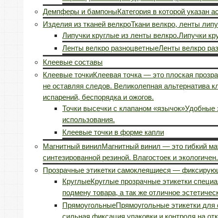
Демпферы и бампоны
Категория в которой указан 
Изделия из тканей велкро
Ткани велкро, ленты липу
Липучки круглые из ленты велкро.
Липучки кр
Ленты велкро разноцветные
Ленты велкро ра
Клеевые составы
Клеевые точки
Клеевая точка — это плоская прозра
не оставляя следов. Великолепная альтернатива к
испарений, беспорядка и ожогов.
Точки высечки с клапаном «язычок»
Удобные э
использования.
Клеевые точки в форме капли
Магнитный винил
Магнитный винил — это гибкий м
синтезированной резиной. Влагостоек и экологичен.
Прозрачные этикетки самоклеящиеся — фиксирующ
Круглые
Круглые прозрачные этикетки специал
подмену товара, а так же отличное эстетичес
Прямоугольные
Прямоугольные этикетки для ф
сильная фиксация упаковки и контроля на от