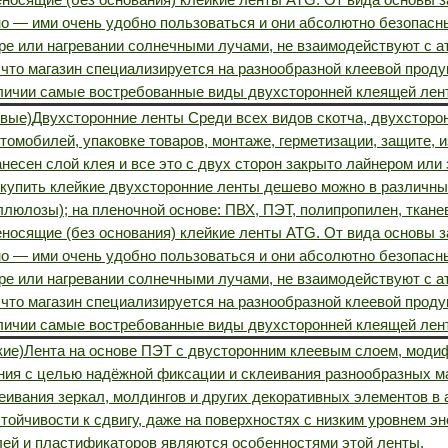
о — ими очень удобно пользоваться и они абсолютно безопасны
ре или нагревании солнечными лучами, не взаимодействуют с а
то магазин специализируется на разнообразной клеевой продук
наличии самые востребованные виды двухсторонней клеящей лен
овые)
Двухсторонние ленты Среди всех видов скотча, двухстор
томобилей, упаковке товаров, монтаже, герметизации, защите, и
нанесен слой клея и все это с двух сторон закрыто лайнером и
 купить клейкие двухсторонние ленты дешево можно в различны
люлозы); на пленочной основе: ПВХ, ПЭТ, полипропилен, ткане
носящие (без основания) клейкие ленты ATG. От вида основы з
о — ими очень удобно пользоваться и они абсолютно безопасны
ре или нагревании солнечными лучами, не взаимодействуют с а
то магазин специализируется на разнообразной клеевой продук
наличии самые востребованные виды двухсторонней клеящей лен
кие)
Лента на основе ПЭТ с двусторонним клеевым слоем, моди
ия с целью надёжной фиксации и склеивания разнообразных ма
еивания зеркал, молдингов и других декоративных элементов в
тойчивости к сдвигу, даже на поверхностях с низким уровнем э
лей и пластификаторов являются особенностями этой ленты.