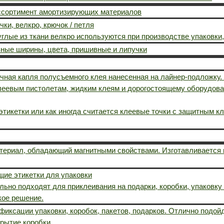
ассортимент амортизирующих материалов
чки, велкро, крючок / петля
углые из ткани велкро используются при производстве упаковки,
зные ширины, цвета, пришивные и липучки
чная капля полусъемного клея нанесенная на лайнер-подложку.
леевым пистолетам, жидким клеям и дорогостоящему оборудова
тикетки или как иногда считается клеевые точки с защитным к
атериал, обладающий магнитными свойствами. Изготавливается
ие этикетки для упаковки
ьно подходят для приклеивания на подарки, коробки, упаковку 
кое решение.
иксации упаковки, коробок, пакетов, подарков. Отлично подой
крытие коробки.