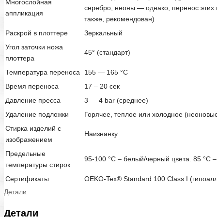
Многослойная
серебро, неоны — однако, перенос этих 
аппликация
также, рекомендован)
Раскрой в плоттере
Зеркальный
Угол заточки ножа
45° (стандарт)
плоттера
Температура переноса
155 — 165 °C
Время переноса
17 – 20 сек
Давление пресса
3 — 4 bar (среднее)
Удаление подложки
Горячее, теплое или холодное (неоновы
Стирка изделий с
Наизнанку
изображением
Предельные
95-100 °С – белый/черный цвета. 85 °С –
температуры стирок
Сертификаты
OEKO-Tex® Standard 100 Class I (гипоал
Детали
Детали