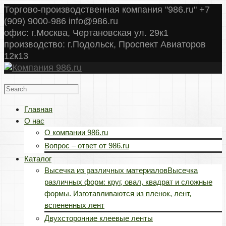
Торгово-производственная компания "986.ru" +7
(909) 9000-986 info@986.ru
офис: г.Москва, Чертановская ул. 29к1
производство: г.Подольск, Проспект Авиаторов
12к13
Главная
О нас
О компании 986.ru
Вопрос – ответ от 986.ru
Каталог
Высечка из различных материалов
Высечка
различных форм: круг, овал, квадрат и сложные
формы. Изготавливаются из пленок, лент,
вспененных лент
Двухсторонние клеевые ленты