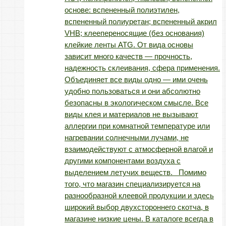
основе: вспененный полиэтилен,
вспененный полиуретан; вспененный акрил
VHB; клеепереносящие (без основания)
клейкие ленты ATG. От вида основы
зависит много качеств — прочность,
надежность склеивания, сфера применения.
Объединяет все виды одно — ими очень
удобно пользоваться и они абсолютно
безопасны в экологическом смысле. Все
виды клея и материалов не вызывают
аллергии при комнатной температуре или
нагревании солнечными лучами, не
взаимодействуют с атмосферной влагой и
другими компонентами воздуха с
выделением летучих веществ. Помимо
того, что магазин специализируется на
разнообразной клеевой продукции и здесь
широкий выбор двухстороннего скотча, в
магазине низкие цены. В каталоге всегда в