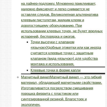
на лайнер-подложку. Мгновенно приклеивает,
надежно фиксирует и легко снимается не
оставляя следов. Великолепная альтернатива
клеевым пистолетам, жидким клеям и
дорогостоящему оборудованию. При
использовании клеевых точек, не будет вредных
испарений, беспорядка и ожогов.
Точки высечки с клапаном
«язычок»
Удобные этикетки или как иногда
считается клеевые точки с защитным
клапаном (вида «язычок») для удобства
монтажа и использования.
Клеевые точки в форме капли
Магнитный винил
Магнитный винил — это гибкий
материал, обладающий магнитными свойствами.
Изготавливается посредством смешивания
порошка феррита с пластиком или
синтезированной резиной. Влагостоек и
экологичен.