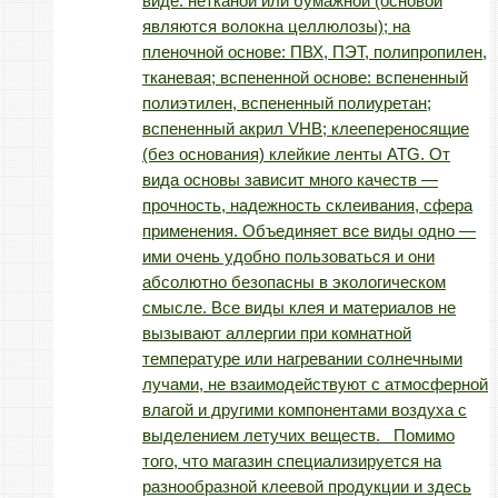
виде: нетканой или бумажной (основой
являются волокна целлюлозы); на
пленочной основе: ПВХ, ПЭТ, полипропилен,
тканевая; вспененной основе: вспененный
полиэтилен, вспененный полиуретан;
вспененный акрил VHB; клеепереносящие
(без основания) клейкие ленты ATG. От
вида основы зависит много качеств —
прочность, надежность склеивания, сфера
применения. Объединяет все виды одно —
ими очень удобно пользоваться и они
абсолютно безопасны в экологическом
смысле. Все виды клея и материалов не
вызывают аллергии при комнатной
температуре или нагревании солнечными
лучами, не взаимодействуют с атмосферной
влагой и другими компонентами воздуха с
выделением летучих веществ. Помимо
того, что магазин специализируется на
разнообразной клеевой продукции и здесь