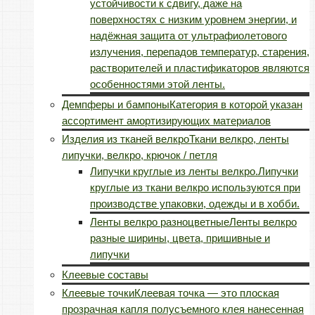
устойчивости к сдвигу, даже на
поверхностях с низким уровнем энергии, и
надёжная защита от ультрафиолетового
излучения, перепадов температур, старения,
растворителей и пластификаторов являются
особенностями этой ленты.
Демпферы и бампоны
Категория в которой указан
ассортимент амортизирующих материалов
Изделия из тканей велкро
Ткани велкро, ленты
липучки, велкро, крючок / петля
Липучки круглые из ленты велкро.
Липучки
круглые из ткани велкро используются при
производстве упаковки, одежды и в хобби.
Ленты велкро разноцветные
Ленты велкро
разные ширины, цвета, пришивные и
липучки
Клеевые составы
Клеевые точки
Клеевая точка — это плоская
прозрачная капля полусъемного клея нанесенная