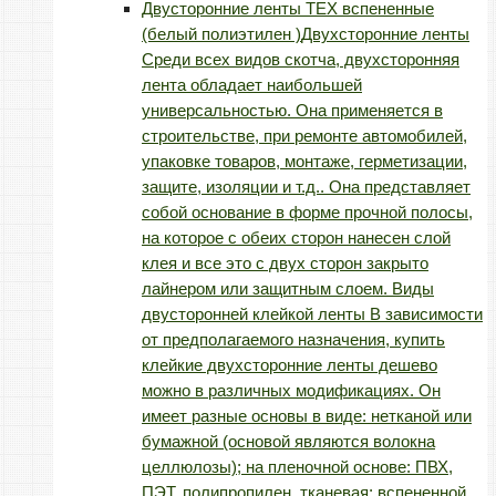
Двусторонние ленты TEX вспененные
(белый полиэтилен )
Двухсторонние ленты
Среди всех видов скотча, двухсторонняя
лента обладает наибольшей
универсальностью. Она применяется в
строительстве, при ремонте автомобилей,
упаковке товаров, монтаже, герметизации,
защите, изоляции и т.д.. Она представляет
собой основание в форме прочной полосы,
на которое с обеих сторон нанесен слой
клея и все это с двух сторон закрыто
лайнером или защитным слоем. Виды
двусторонней клейкой ленты В зависимости
от предполагаемого назначения, купить
клейкие двухсторонние ленты дешево
можно в различных модификациях. Он
имеет разные основы в виде: нетканой или
бумажной (основой являются волокна
целлюлозы); на пленочной основе: ПВХ,
ПЭТ, полипропилен, тканевая; вспененной