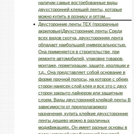
наличии самые востребованные виды
двухсторонней клеящей ленты, которые
можно купить в розницу и оптом.…
Двусторонние ленты TEX (прозрачные
акриловые)
Двухсторонние ленты Среди
всех видов скотча, двухсторонняя лента
обладает наибольшей универсальностью.
Она применяется в строительстве, при
ремонте автомобилей, упаковке товаров,
монтаже, герметизации, защите, изоляции и
т.д.. Она представляет собой основание в
форме прочной полосы, на которое с обеих
сторон нанесен слой клея и все это с двух
сторон закрыто лайнером или защитным
слоем. Виды двусторонней клейкой ленты В
зависимости от предполагаемого
назначения, купить клейкие двухсторонние
ленты дешево можно в различных
модификациях. Он имеет разные основы в