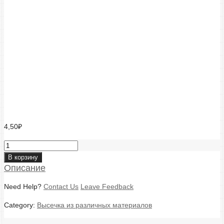
круглые наклейки выполненные с
помощью высечки
4,50
₽
Высечка
круглая
В корзину
quantity
Описание
Need Help?
Contact Us
Leave Feedback
Category:
Высечка из различных материалов