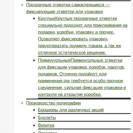
Прозрачные этикетки самоклеящиеся —
фиксирующие этикетки для упаковки
Круглые
Круглые прозрачные этикетки
специально подходят для приклеивания на
подарки, коробки, упаковку и прочее.
Позволяет фиксировать упаковку,
предотвратить подмену товара, а так же
отличное эстетическое решение.
Прямоугольные
Прямоугольные этикетки
для фиксации упаковки, коробок, пакетов,
подарков. Отлично подойдут для
применения где требуется особо прочное
соединение, сильная фиксация упаковки и
контроля на открытие коробки.
Производство полиграфии
Брошюры для различных акций
Буклеты
Визитки
Листовки