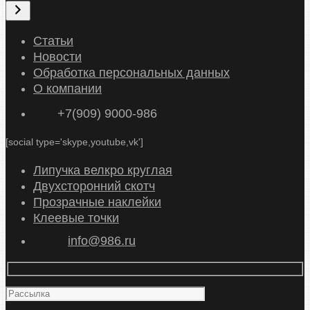
ы
б
р
Статьи
а
Новости
т
Обработка персональных данных
ь
О компании
к
+7(909) 9000-986
а
т
[social type='skype,youtube,vk']
е
г
Липучка велкро круглая
о
Двухсторонний скотч
р
Прозрачные наклейки
и
Клеевые точки
ю
info@986.ru