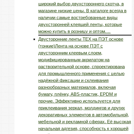
широкий выбор двухстороннего скотча, в
магазине низкие цены. В каталоге всегда в
наличии самые востребованные виды
двухсторонней клеящей ленты, которые
можно купить в розницу и оптом.…
Двусторонние ленты TEX на ПЭТ основе
(тонкие)
Лента на основе ПЭТ с
двусторонним клеевым слоем,
модифицированным акрилатом на
растворительной основе, спроектирована
для промышленного применения с целью
надёжной фиксации и склеивания
разнообразных материалов, включая
бумагу, плёнку, ABS-пластик, EPDM и
прочие. Эффективно используется для
приклеивания зеркал, молдингов и других
декоративных элементов в автомобильной,
мебельной и рекламной сферах. Её высокая
начальная адгезия, способность к хорошей