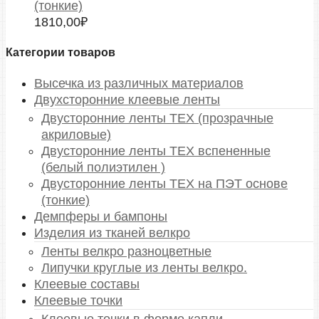
(тонкие)
1810,00
₽
Категории товаров
Высечка из различных материалов
Двухсторонние клеевые ленты
Двусторонние ленты TEX (прозрачные
акриловые)
Двусторонние ленты TEX вспененные
(белый полиэтилен )
Двусторонние ленты TEX на ПЭТ основе
(тонкие)
Демпферы и бампоны
Изделия из тканей велкро
Ленты велкро разноцветные
Липучки круглые из ленты велкро.
Клеевые составы
Клеевые точки
Клеевые точки в форме капли