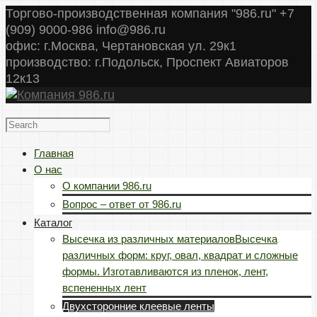
Торгово-производственная компания "986.ru" +7
(909) 9000-986 info@986.ru
офис: г.Москва, Чертановская ул. 29к1
производство: г.Подольск, Проспект Авиаторов
12к13
Главная
О нас
О компании 986.ru
Вопрос – ответ от 986.ru
Каталог
Высечка из различных материалов
Высечка
различных форм: круг, овал, квадрат и сложные
формы. Изготавливаются из пленок, лент,
вспененных лент
Двухсторонние клеевые ленты