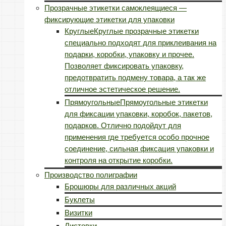
Прозрачные этикетки самоклеящиеся —
фиксирующие этикетки для упаковки
Круглые
Круглые прозрачные этикетки
специально подходят для приклеивания на
подарки, коробки, упаковку и прочее.
Позволяет фиксировать упаковку,
предотвратить подмену товара, а так же
отличное эстетическое решение.
Прямоугольные
Прямоугольные этикетки
для фиксации упаковки, коробок, пакетов,
подарков. Отлично подойдут для
применения где требуется особо прочное
соединение, сильная фиксация упаковки и
контроля на открытие коробки.
Производство полиграфии
Брошюры для различных акций
Буклеты
Визитки
Листовки