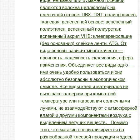
виде: нетканой или бумажной (основой
являются волокна целлюлозы); на
пленочной основе: ПВХ, ПЭТ, полипропилен,
тканевая; вспененной основе: вспененный
полиэтилен, вспененный полиуретан;
вспененный акрил VHB; клеепереносящие
(без основания) клейкие ленты ATG. От
вида основы зависит много качеств —
прочность, надежность склеивания, сфера
применения. Объединяет все виды одно —
ими очень удобно пользоваться и они
абсолютно безопасны в экологическом
смысле. Все виды клея и материалов не
вызывают аллергии при комнатной
температуре или нагревании солнечными
лучами, не взаимодействуют с атмосферной
влагой и другими компонентами воздуха с
выделением летучих веществ. Помимо
того, что магазин специализируется на
разнообразной клеевой продукции и здесь