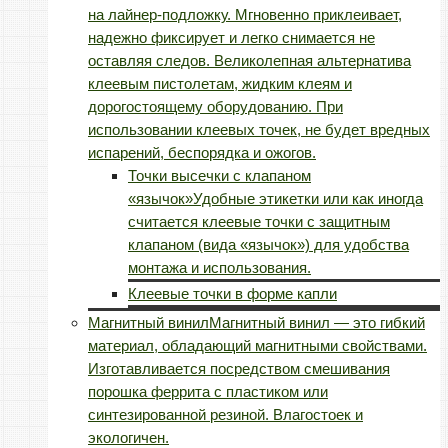
на лайнер-подложку. Мгновенно приклеивает,
надежно фиксирует и легко снимается не
оставляя следов. Великолепная альтернатива
клеевым пистолетам, жидким клеям и
дорогостоящему оборудованию. При
использовании клеевых точек, не будет вредных
испарений, беспорядка и ожогов.
Точки высечки с клапаном
«язычок»
Удобные этикетки или как иногда
считается клеевые точки с защитным
клапаном (вида «язычок») для удобства
монтажа и использования.
Клеевые точки в форме капли
Магнитный винил
Магнитный винил — это гибкий
материал, обладающий магнитными свойствами.
Изготавливается посредством смешивания
порошка феррита с пластиком или
синтезированной резиной. Влагостоек и
экологичен.