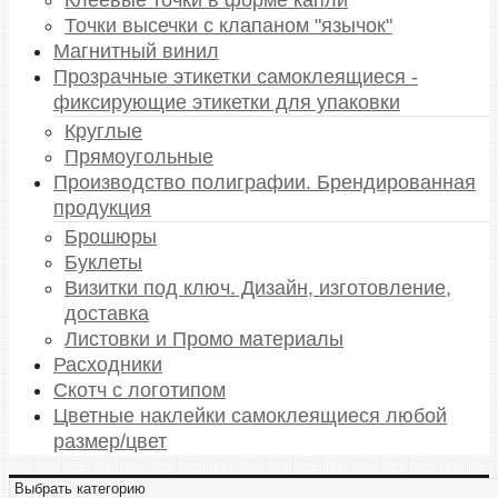
Точки высечки с клапаном "язычок"
Магнитный винил
Прозрачные этикетки самоклеящиеся -
фиксирующие этикетки для упаковки
Круглые
Прямоугольные
Производство полиграфии. Брендированная
продукция
Брошюры
Буклеты
Визитки под ключ. Дизайн, изготовление,
доставка
Листовки и Промо материалы
Расходники
Скотч с логотипом
Цветные наклейки самоклеящиеся любой
размер/цвет
В