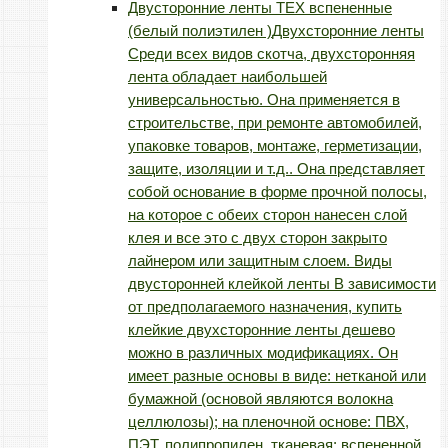
Двусторонние ленты TEX вспененные
(белый полиэтилен )
Двухсторонние ленты
Среди всех видов скотча, двухсторонняя
лента обладает наибольшей
универсальностью. Она применяется в
строительстве, при ремонте автомобилей,
упаковке товаров, монтаже, герметизации,
защите, изоляции и т.д.. Она представляет
собой основание в форме прочной полосы,
на которое с обеих сторон нанесен слой
клея и все это с двух сторон закрыто
лайнером или защитным слоем. Виды
двусторонней клейкой ленты В зависимости
от предполагаемого назначения, купить
клейкие двухсторонние ленты дешево
можно в различных модификациях. Он
имеет разные основы в виде: нетканой или
бумажной (основой являются волокна
целлюлозы); на пленочной основе: ПВХ,
ПЭТ, полипропилен, тканевая; вспененной