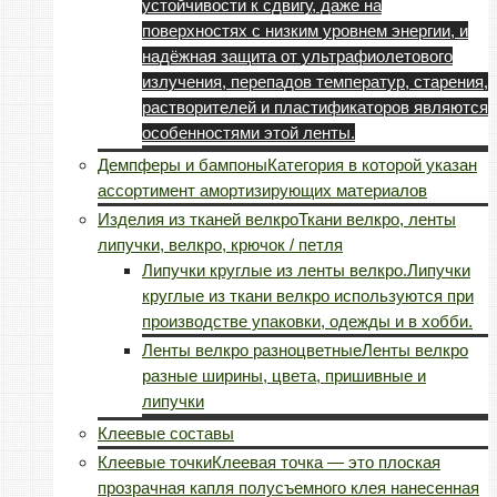
устойчивости к сдвигу, даже на
поверхностях с низким уровнем энергии, и
надёжная защита от ультрафиолетового
излучения, перепадов температур, старения,
растворителей и пластификаторов являются
особенностями этой ленты.
Демпферы и бампоны
Категория в которой указан
ассортимент амортизирующих материалов
Изделия из тканей велкро
Ткани велкро, ленты
липучки, велкро, крючок / петля
Липучки круглые из ленты велкро.
Липучки
круглые из ткани велкро используются при
производстве упаковки, одежды и в хобби.
Ленты велкро разноцветные
Ленты велкро
разные ширины, цвета, пришивные и
липучки
Клеевые составы
Клеевые точки
Клеевая точка — это плоская
прозрачная капля полусъемного клея нанесенная