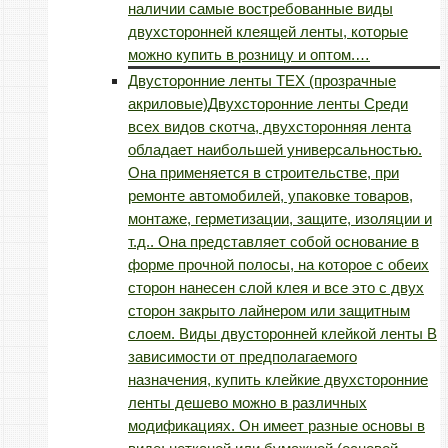
наличии самые востребованные виды
двухсторонней клеящей ленты, которые
можно купить в розницу и оптом.…
Двусторонние ленты TEX (прозрачные
акриловые)
Двухсторонние ленты Среди
всех видов скотча, двухсторонняя лента
обладает наибольшей универсальностью.
Она применяется в строительстве, при
ремонте автомобилей, упаковке товаров,
монтаже, герметизации, защите, изоляции и
т.д.. Она представляет собой основание в
форме прочной полосы, на которое с обеих
сторон нанесен слой клея и все это с двух
сторон закрыто лайнером или защитным
слоем. Виды двусторонней клейкой ленты В
зависимости от предполагаемого
назначения, купить клейкие двухсторонние
ленты дешево можно в различных
модификациях. Он имеет разные основы в