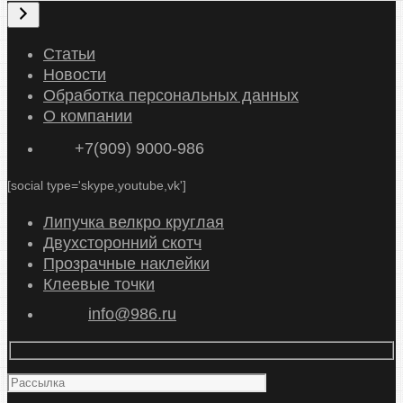
ы
б
р
Статьи
а
Новости
т
Обработка персональных данных
ь
О компании
к
+7(909) 9000-986
а
т
[social type='skype,youtube,vk']
е
г
Липучка велкро круглая
о
Двухсторонний скотч
р
Прозрачные наклейки
и
Клеевые точки
ю
info@986.ru