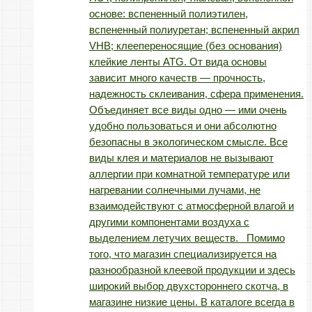
основе: вспененный полиэтилен,
вспененный полиуретан; вспененный акрил
VHB; клеепереносящие (без основания)
клейкие ленты ATG. От вида основы
зависит много качеств — прочность,
надежность склеивания, сфера применения.
Объединяет все виды одно — ими очень
удобно пользоваться и они абсолютно
безопасны в экологическом смысле. Все
виды клея и материалов не вызывают
аллергии при комнатной температуре или
нагревании солнечными лучами, не
взаимодействуют с атмосферной влагой и
другими компонентами воздуха с
выделением летучих веществ. Помимо
того, что магазин специализируется на
разнообразной клеевой продукции и здесь
широкий выбор двухстороннего скотча, в
магазине низкие цены. В каталоге всегда в