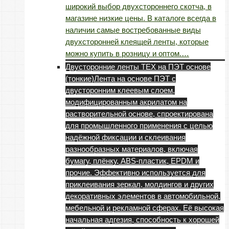
широкий выбор двухстороннего скотча, в
магазине низкие цены. В каталоге всегда в
наличии самые востребованные виды
двухсторонней клеящей ленты, которые
можно купить в розницу и оптом.…
Двусторонние ленты TEX на ПЭТ основе
(тонкие)
Лента на основе ПЭТ с
двусторонним клеевым слоем,
модифицированным акрилатом на
растворительной основе, спроектирована
для промышленного применения с целью
надёжной фиксации и склеивания
разнообразных материалов, включая
бумагу, плёнку, ABS-пластик, EPDM и
прочие. Эффективно используется для
приклеивания зеркал, молдингов и других
декоративных элементов в автомобильной,
мебельной и рекламной сферах. Её высокая
начальная адгезия, способность к хорошей