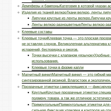
Демпферы и бампоны
Категория в которой указан 
Изделия из тканей велкро
Ткани велкро, ленты липу
Липучки круглые из ленты велкро.
Липучки кр
Ленты велкро разноцветные
Ленты велкро ра
Клеевые составы
Клеевые точки
Клеевая точка — это плоская прозра
не оставляя следов. Великолепная альтернатива к
испарений, беспорядка и ожогов.
Точки высечки с клапаном «язычок»
Удобные э
использования.
Клеевые точки в форме капли
Магнитный винил
Магнитный винил — это гибкий м
синтезированной резиной. Влагостоек и экологичен.
Прозрачные этикетки самоклеящиеся — фиксирующ
Круглые
Круглые прозрачные этикетки специал
подмену товара, а так же отличное эстетичес
Прямоугольные
Прямоугольные этикетки для ф
сильная фиксация упаковки и контроля на от