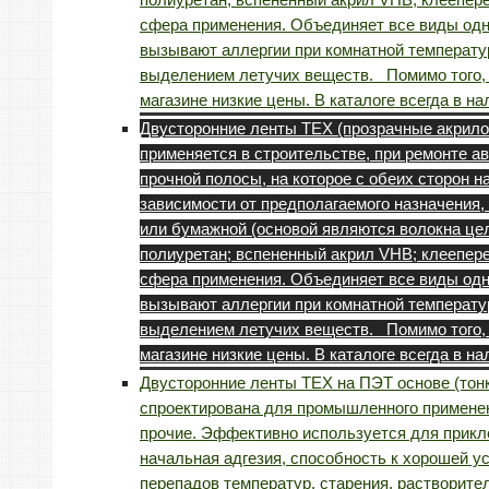
сфера применения. Объединяет все виды одн
вызывают аллергии при комнатной температу
выделением летучих веществ. Помимо того, ч
магазине низкие цены. В каталоге всегда в 
Двусторонние ленты TEX (прозрачные акрил
применяется в строительстве, при ремонте ав
прочной полосы, на которое с обеих сторон 
зависимости от предполагаемого назначения,
или бумажной (основой являются волокна цел
полиуретан; вспененный акрил VHB; клеепере
сфера применения. Объединяет все виды одн
вызывают аллергии при комнатной температу
выделением летучих веществ. Помимо того, ч
магазине низкие цены. В каталоге всегда в 
Двусторонние ленты TEX на ПЭТ основе (тон
спроектирована для промышленного применен
прочие. Эффективно используется для прикл
начальная адгезия, способность к хорошей ус
перепадов температур, старения, растворите