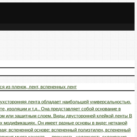
я из пленок, лент, вспененных лент
вухсторонняя лента обладает наибольшей универсальностью.
е, изоляции и т.д.. Она представляет собой основание в
ером или защитным слоем. Виды двусторонней клейкой ленты В
х модификациях. Он имеет разные основы в виде: нетканой
вая; вспененной основе: вспененный полиэтилен, вспененный
ависит много качеств — прочность, надежность склеивания,