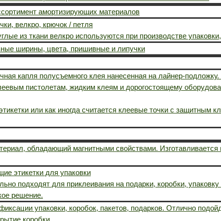
ассортимент амортизирующих материалов
чки, велкро, крючок / петля
углые из ткани велкро используются при производстве упаковки,
зные ширины, цвета, пришивные и липучки
чная капля полусъемного клея нанесенная на лайнер-подложку.
леевым пистолетам, жидким клеям и дорогостоящему оборудова
тикетки или как иногда считается клеевые точки с защитным к
атериал, обладающий магнитными свойствами. Изготавливается
ие этикетки для упаковки
ьно подходят для приклеивания на подарки, коробки, упаковку 
кое решение.
иксации упаковки, коробок, пакетов, подарков. Отлично подой
крытие коробки.