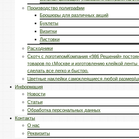
Производство полиграфии
Брошюры для различных акций
Буклеты
Визитки
Листовки
Расходники
Скотч с логотипом
Компания «986 Решений» постоян
товаров по г.Москве и изготовлению клейкой лент
сделать все легко и быстро.
Цветные наклейки самоклеящиеся любой размер/ц
Информация
Новости
Статьи
Обработка персональных данных
Контакты
О нас
Реквизиты