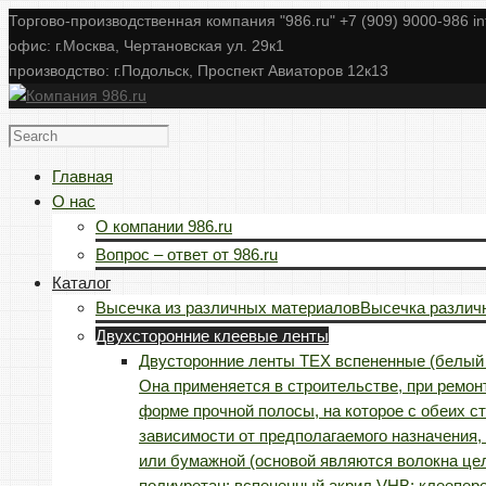
Торгово-производственная компания "986.ru" +7 (909) 9000-986 i
офис: г.Москва, Чертановская ул. 29к1
производство: г.Подольск, Проспект Авиаторов 12к13
Главная
О нас
О компании 986.ru
Вопрос – ответ от 986.ru
Каталог
Высечка из различных материалов
Высечка различн
Двухсторонние клеевые ленты
Двусторонние ленты TEX вспененные (белый 
Она применяется в строительстве, при ремонт
форме прочной полосы, на которое с обеих с
зависимости от предполагаемого назначения,
или бумажной (основой являются волокна цел
полиуретан; вспененный акрил VHB; клеепере