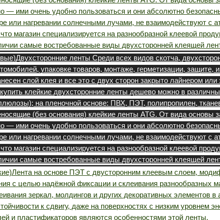
о — ими очень удобно пользоваться и они абсолютно безопасны
ре или нагревании солнечными лучами, не взаимодействуют с а
то магазин специализируется на разнообразной клеевой продук
наличии самые востребованные виды двухсторонней клеящей лен
овые)
Двухсторонние ленты Среди всех видов скотча, двухстор
томобилей, упаковке товаров, монтаже, герметизации, защите, и
нанесен слой клея и все это с двух сторон закрыто лайнером и
 купить клейкие двухсторонние ленты дешево можно в различны
люлозы); на пленочной основе: ПВХ, ПЭТ, полипропилен, ткане
носящие (без основания) клейкие ленты ATG. От вида основы з
о — ими очень удобно пользоваться и они абсолютно безопасны
ре или нагревании солнечными лучами, не взаимодействуют с а
то магазин специализируется на разнообразной клеевой продук
наличии самые востребованные виды двухсторонней клеящей лен
кие)
Лента на основе ПЭТ с двусторонним клеевым слоем, моди
ия с целью надёжной фиксации и склеивания разнообразных ма
еивания зеркал, молдингов и других декоративных элементов в
тойчивости к сдвигу, даже на поверхностях с низким уровнем э
лей и пластификаторов являются особенностями этой ленты.