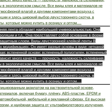
 в экологическом смысле. Все виды клея и материалов не
тмосферной влагой и другими компонентами воздуха с
ции и здесь широкий выбор двухстороннего скотча, в
ты, которые можно купить в розницу и оптом.…
онняя лента обладает наибольшей универсальностью. Она
золяции и т.д.. Она представляет собой основание в форме
ли защитным слоем. Виды двусторонней клейкой ленты В
х модификациях. Он имеет разные основы в виде: нетканой
вая; вспененной основе: вспененный полиэтилен, вспененный
ависит много качеств — прочность, надежность склеивания,
 в экологическом смысле. Все виды клея и материалов не
тмосферной влагой и другими компонентами воздуха с
ции и здесь широкий выбор двухстороннего скотча, в
ты, которые можно купить в розницу и оптом.…
фицированным акрилатом на растворительной основе,
териалов, включая бумагу, плёнку, ABS-пластик, EPDM и
 автомобильной, мебельной и рекламной сферах. Её высокая
нергии, и надёжная защита от ультрафиолетового излучения,