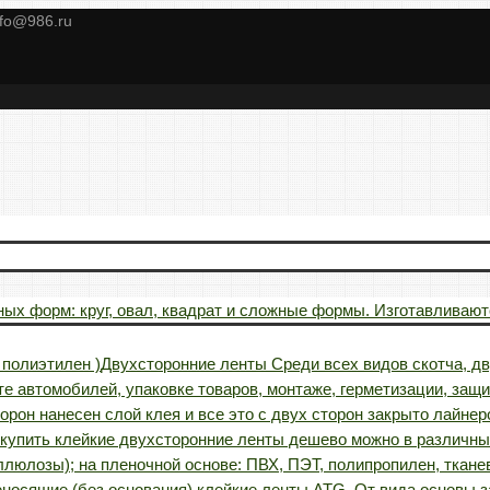
nfo@986.ru
ых форм: круг, овал, квадрат и сложные формы. Изготавливаютс
полиэтилен )
Двухсторонние ленты Среди всех видов скотча, д
е автомобилей, упаковке товаров, монтаже, герметизации, защит
торон нанесен слой клея и все это с двух сторон закрыто лайн
 купить клейкие двухсторонние ленты дешево можно в различны
люлозы); на пленочной основе: ПВХ, ПЭТ, полипропилен, ткане
носящие (без основания) клейкие ленты ATG. От вида основы з