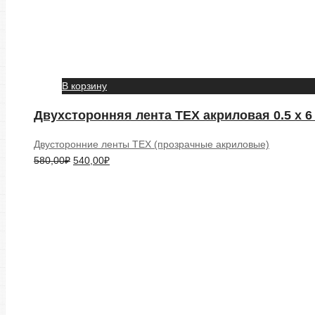
В корзину
Двухсторонняя лента TEX акриловая 0.5 х 6 
Двусторонние ленты TEX (прозрачные акриловые)
580,00
₽
540,00
₽