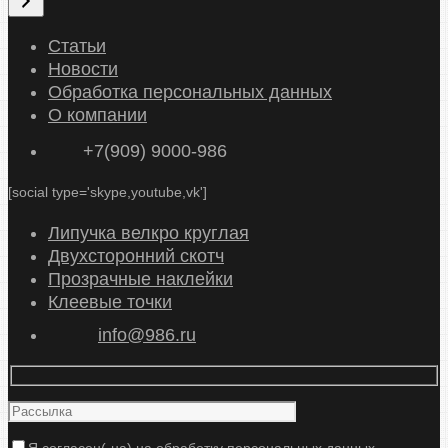
б
р
Статьи
а
Новости
т
Обработка персональных данных
ь
О компании
к
+7(909) 9000-986
а
т
[social type='skype,youtube,vk']
е
г
Липучка велкро круглая
о
Двухсторонний скотч
р
Прозрачные наклейки
и
Клеевые точки
ю
info@986.ru