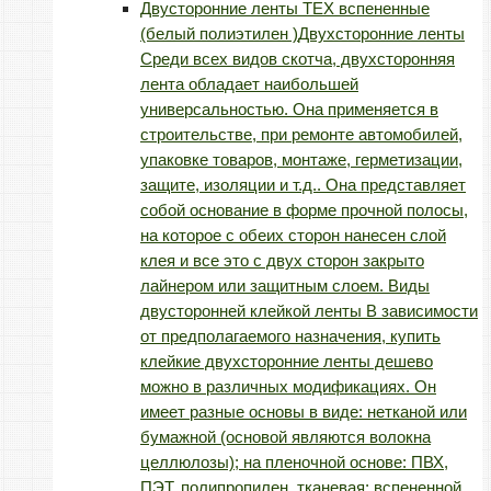
Двусторонние ленты TEX вспененные
(белый полиэтилен )
Двухсторонние ленты
Среди всех видов скотча, двухсторонняя
лента обладает наибольшей
универсальностью. Она применяется в
строительстве, при ремонте автомобилей,
упаковке товаров, монтаже, герметизации,
защите, изоляции и т.д.. Она представляет
собой основание в форме прочной полосы,
на которое с обеих сторон нанесен слой
клея и все это с двух сторон закрыто
лайнером или защитным слоем. Виды
двусторонней клейкой ленты В зависимости
от предполагаемого назначения, купить
клейкие двухсторонние ленты дешево
можно в различных модификациях. Он
имеет разные основы в виде: нетканой или
бумажной (основой являются волокна
целлюлозы); на пленочной основе: ПВХ,
ПЭТ, полипропилен, тканевая; вспененной