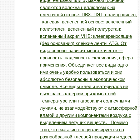
виде: нетканой или бумажной (основой
являются волокна целлюлозы); на
пленочной основе: ПВХ, ПЭТ, полипропилен,
тканевая; вспененной основе: вспененный
полиэтилен, вспененный полиуретан;
вспененный акрил VHB; клеепереносящие
(без основания) клейкие ленты ATG. От
вида основы зависит много качеств —
прочность, надежность склеивания, сфера
применения. Объединяет все виды одно —
ими очень удобно пользоваться и они
абсолютно безопасны в экологическом
смысле. Все виды клея и материалов не
вызывают аллергии при комнатной
температуре или нагревании солнечными
лучами, не взаимодействуют с атмосферной
влагой и другими компонентами воздуха с
выделением летучих веществ. Помимо
того, что магазин специализируется на
разнообразной клеевой продукции и здесь