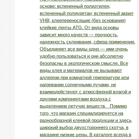
основе: вспененный полиэтилен,
вспененный полиуретан; вспененный акрил
VHB; клеепереносящие (без основания)
клейкие ленты ATG. От вида основы
зависит много качеств — прочность,
надежность склеивания, сфера применения.
Объединяет все виды одно — ими очень
удобно пользоваться и они абсолютно
безопасны в экологическом смысле. Все
виды клея и материалов не вызывают
аллергии при комнатной температуре или
нагревании солнечными лучами, не
взаимодействуют с атмосферной влагой и
другими компонентами воздуха с
выделением летучих веществ. Помимо
того, что магазин специализируется на
разнообразной клеевой продукции и здесь
широкий выбор двухстороннего скотча, в
магазине низкие цены. В каталоге всегда в