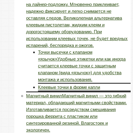
на лайнер-подложку. Мгновенно приклеивает,
надежно фиксирует и легко снимается не
оставляя следов. Великолепная альтернатива
клеевым пистолетам, жидким клеям и
дорогостоящему оборудованию. При
использовании клеевых точек, не будет вредных
испарений, беспорядка и ожогов.
Точки высечки с клапаном
«язычок»
Удобные этикетки или как иногда
считается клеевые точки с защитным
клапаном (вида «язычок») для удобства
монтажа и использования.
Клеевые точки в форме капли
Магнитный винил
Магнитный винил — это гибкий
материал, обладающий магнитными свойствами.
Изготавливается посредством смешивания
порошка феррита с пластиком или
синтезированной резиной. Влагостоек и
экологичен.