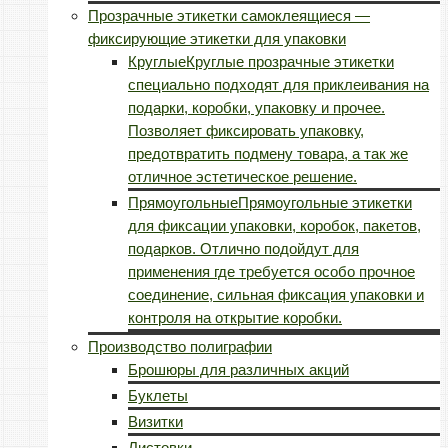
Прозрачные этикетки самоклеящиеся —
фиксирующие этикетки для упаковки
Круглые
Круглые прозрачные этикетки
специально подходят для приклеивания на
подарки, коробки, упаковку и прочее.
Позволяет фиксировать упаковку,
предотвратить подмену товара, а так же
отличное эстетическое решение.
Прямоугольные
Прямоугольные этикетки
для фиксации упаковки, коробок, пакетов,
подарков. Отлично подойдут для
применения где требуется особо прочное
соединение, сильная фиксация упаковки и
контроля на открытие коробки.
Производство полиграфии
Брошюры для различных акций
Буклеты
Визитки
Листовки