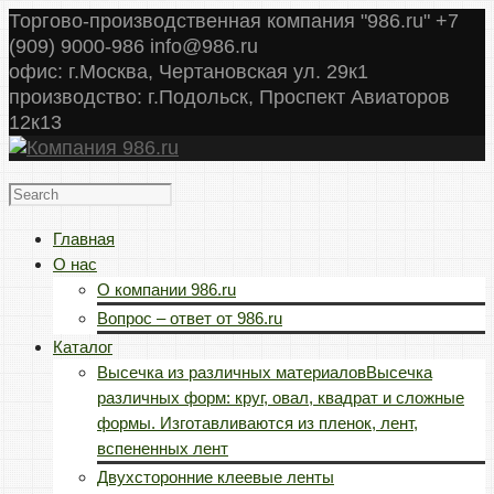
Торгово-производственная компания "986.ru" +7
(909) 9000-986 info@986.ru
офис: г.Москва, Чертановская ул. 29к1
производство: г.Подольск, Проспект Авиаторов
12к13
Главная
О нас
О компании 986.ru
Вопрос – ответ от 986.ru
Каталог
Высечка из различных материалов
Высечка
различных форм: круг, овал, квадрат и сложные
формы. Изготавливаются из пленок, лент,
вспененных лент
Двухсторонние клеевые ленты