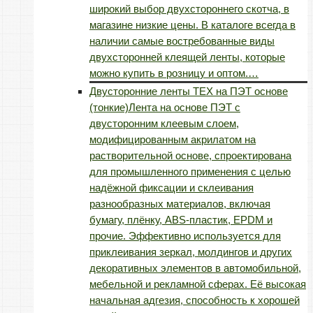
широкий выбор двухстороннего скотча, в
магазине низкие цены. В каталоге всегда в
наличии самые востребованные виды
двухсторонней клеящей ленты, которые
можно купить в розницу и оптом.…
Двусторонние ленты TEX на ПЭТ основе
(тонкие)
Лента на основе ПЭТ с
двусторонним клеевым слоем,
модифицированным акрилатом на
растворительной основе, спроектирована
для промышленного применения с целью
надёжной фиксации и склеивания
разнообразных материалов, включая
бумагу, плёнку, ABS-пластик, EPDM и
прочие. Эффективно используется для
приклеивания зеркал, молдингов и других
декоративных элементов в автомобильной,
мебельной и рекламной сферах. Её высокая
начальная адгезия, способность к хорошей