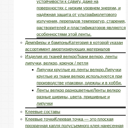
устойчивости к сдвигу, даже на
поверхностях с низким уровнем энергии, и
надёжная защита от ультрафиолетового
излучения, перепадов температур, старения,
растворителей и пластификаторов являются
особенностями этой ленты.
Демпферы и бампоны
Категория в которой указан
ассортимент амортизирующих материалов
Изделия из тканей велкро
Ткани велкро, ленты
липучки, велкро, крючок / петля
Липучки круглые из ленты велкро.
Липучки
круглые из ткани велкро используются при
производстве упаковки, одежды и в хобби.
Ленты велкро разноцветные
Ленты велкро
разные ширины, цвета, пришивные и
липучки
Клеевые составы
Клеевые точки
Клеевая точка — это плоская
прозрачная капля полусъемного клея нанесенная