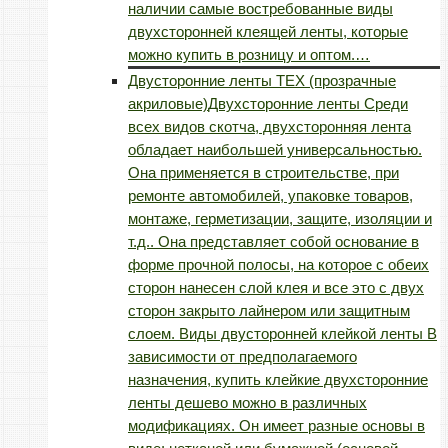
наличии самые востребованные виды
двухсторонней клеящей ленты, которые
можно купить в розницу и оптом.…
Двусторонние ленты TEX (прозрачные
акриловые)
Двухсторонние ленты Среди
всех видов скотча, двухсторонняя лента
обладает наибольшей универсальностью.
Она применяется в строительстве, при
ремонте автомобилей, упаковке товаров,
монтаже, герметизации, защите, изоляции и
т.д.. Она представляет собой основание в
форме прочной полосы, на которое с обеих
сторон нанесен слой клея и все это с двух
сторон закрыто лайнером или защитным
слоем. Виды двусторонней клейкой ленты В
зависимости от предполагаемого
назначения, купить клейкие двухсторонние
ленты дешево можно в различных
модификациях. Он имеет разные основы в