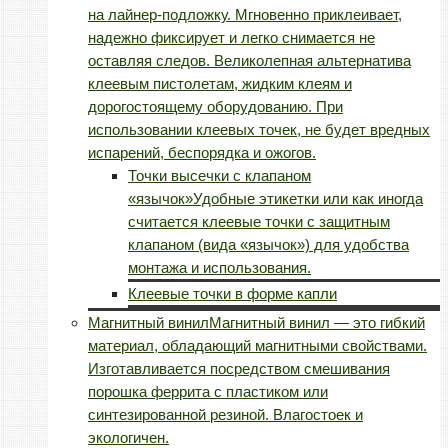
на лайнер-подложку. Мгновенно приклеивает,
надежно фиксирует и легко снимается не
оставляя следов. Великолепная альтернатива
клеевым пистолетам, жидким клеям и
дорогостоящему оборудованию. При
использовании клеевых точек, не будет вредных
испарений, беспорядка и ожогов.
Точки высечки с клапаном
«язычок»
Удобные этикетки или как иногда
считается клеевые точки с защитным
клапаном (вида «язычок») для удобства
монтажа и использования.
Клеевые точки в форме капли
Магнитный винил
Магнитный винил — это гибкий
материал, обладающий магнитными свойствами.
Изготавливается посредством смешивания
порошка феррита с пластиком или
синтезированной резиной. Влагостоек и
экологичен.