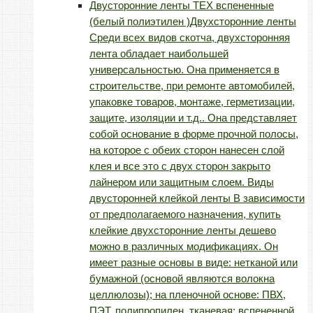
Двусторонние ленты TEX вспененные
(белый полиэтилен )
Двухсторонние ленты
Среди всех видов скотча, двухсторонняя
лента обладает наибольшей
универсальностью. Она применяется в
строительстве, при ремонте автомобилей,
упаковке товаров, монтаже, герметизации,
защите, изоляции и т.д.. Она представляет
собой основание в форме прочной полосы,
на которое с обеих сторон нанесен слой
клея и все это с двух сторон закрыто
лайнером или защитным слоем. Виды
двусторонней клейкой ленты В зависимости
от предполагаемого назначения, купить
клейкие двухсторонние ленты дешево
можно в различных модификациях. Он
имеет разные основы в виде: нетканой или
бумажной (основой являются волокна
целлюлозы); на пленочной основе: ПВХ,
ПЭТ, полипропилен, тканевая; вспененной