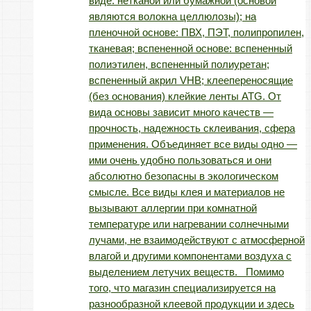
виде: нетканой или бумажной (основой
являются волокна целлюлозы); на
пленочной основе: ПВХ, ПЭТ, полипропилен,
тканевая; вспененной основе: вспененный
полиэтилен, вспененный полиуретан;
вспененный акрил VHB; клеепереносящие
(без основания) клейкие ленты ATG. От
вида основы зависит много качеств —
прочность, надежность склеивания, сфера
применения. Объединяет все виды одно —
ими очень удобно пользоваться и они
абсолютно безопасны в экологическом
смысле. Все виды клея и материалов не
вызывают аллергии при комнатной
температуре или нагревании солнечными
лучами, не взаимодействуют с атмосферной
влагой и другими компонентами воздуха с
выделением летучих веществ. Помимо
того, что магазин специализируется на
разнообразной клеевой продукции и здесь