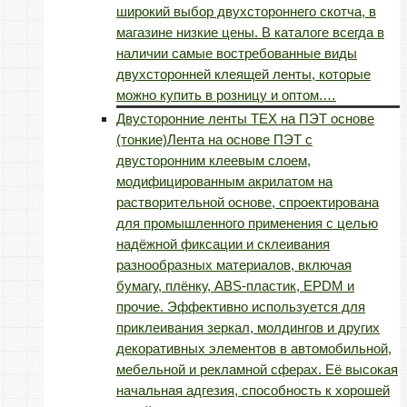
широкий выбор двухстороннего скотча, в
магазине низкие цены. В каталоге всегда в
наличии самые востребованные виды
двухсторонней клеящей ленты, которые
можно купить в розницу и оптом.…
Двусторонние ленты TEX на ПЭТ основе
(тонкие)
Лента на основе ПЭТ с
двусторонним клеевым слоем,
модифицированным акрилатом на
растворительной основе, спроектирована
для промышленного применения с целью
надёжной фиксации и склеивания
разнообразных материалов, включая
бумагу, плёнку, ABS-пластик, EPDM и
прочие. Эффективно используется для
приклеивания зеркал, молдингов и других
декоративных элементов в автомобильной,
мебельной и рекламной сферах. Её высокая
начальная адгезия, способность к хорошей