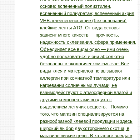
основе: вспененный полиэтилен,
вспененный полиуретан; вспененный акрил
VHB; клеепереносящие (без основания)
клейкие ленты ATG. От вида основы
зависит много качеств — прочность,
надежность склеивания, сфера применения.
Объединяет все виды одно — ими очень
удобно пользоваться и они абсолютно
безопасны в экологическом смысле. Все
виды клея и материалов не вызывают
аллергии при комнатной температуре или
нагревании солнечными лучами, не
взаимодействуют с атмосферной влагой и
другими компонентами воздуха с
выделением летучих веществ. Помимо
того, что магазин специализируется на
разнообразной клеевой продукции и здесь
широкий выбор двухстороннего скотча, в
магазине низкие цены. В каталоге всегда в