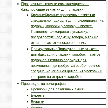
Прозрачные этикетки самоклеящиеся —
фиксирующие этикетки для упаковки
Круглые
Круглые прозрачные этикетки
специально подходят для приклеивания на
подарки, коробки, упаковку и прочее.
Позволяет фиксировать упаковку,
предотвратить подмену товара, а так же
отличное эстетическое решение.
Прямоугольные
Прямоугольные этикетки
для фиксации упаковки, коробок, пакетов,
подарков. Отлично подойдут для
применения где требуется особо прочное
соединение, сильная фиксация упаковки и
контроля на открытие коробки.
Производство полиграфии
Брошюры для различных акций
Буклеты
Визитки
Листовки