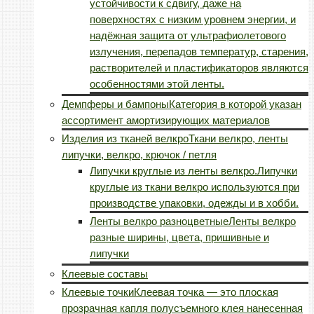
устойчивости к сдвигу, даже на
поверхностях с низким уровнем энергии, и
надёжная защита от ультрафиолетового
излучения, перепадов температур, старения,
растворителей и пластификаторов являются
особенностями этой ленты.
Демпферы и бампоны
Категория в которой указан
ассортимент амортизирующих материалов
Изделия из тканей велкро
Ткани велкро, ленты
липучки, велкро, крючок / петля
Липучки круглые из ленты велкро.
Липучки
круглые из ткани велкро используются при
производстве упаковки, одежды и в хобби.
Ленты велкро разноцветные
Ленты велкро
разные ширины, цвета, пришивные и
липучки
Клеевые составы
Клеевые точки
Клеевая точка — это плоская
прозрачная капля полусъемного клея нанесенная