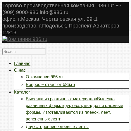
Торгово-производственная компания "986.ru" +7
(909) 9000-986 info@986.ru
офис: г.Москва, Чертановская ул. 29к1
производство: г.Подольск, Проспект Авиаторов
12к13
Главная
О нас
О компании 986.ru
Вопрос – ответ от 986.ru
Каталог
Высечка из различных материалов
Высечка
различных форм: круг, овал, квадрат и сложные
формы. Изготавливаются из пленок, лент,
вспененных лент
Двухсторонние клеевые ленты