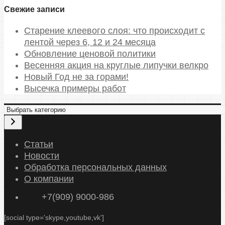
Свежие записи
Старение клеевого слоя: что происходит с
лентой через 6, 12 и 24 месяца
Обновление ценовой политики
Весенняя акция на круглые липучки велкро
Новый Год не за горами!
Высечка примеры работ
Статьи
Новости
Обработка персональных данных
О компании
+7(909) 9000-986
[social type='skype,youtube,vk']