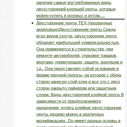
наличии самые востребованные виды
двухсторонней клеящей ленты, которые
можно купить в розницу и оптом.…
Двусторонние ленты TEX (прозрачные
акриловые)
Двухсторонние ленты Среди
всех видов скотча, двухсторонняя лента
обладает наибольшей универсальностью.
Она применяется в строительстве, при
ремонте автомобилей, упаковке товаров,
монтаже, герметизации, защите, изоляции и
т.д.. Она представляет собой основание в
форме прочной полосы, на которое с обеих
сторон нанесен слой клея и все это с двух
сторон закрыто лайнером или защитным
слоем. Виды двусторонней клейкой ленты В
зависимости от предполагаемого
назначения, купить клейкие двухсторонние
ленты дешево можно в различных
модификациях. Он имеет разные основы в