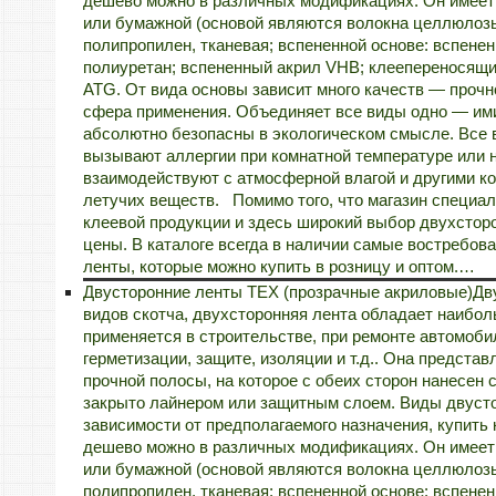
дешево можно в различных модификациях. Он имеет 
или бумажной (основой являются волокна целлюлозы)
полипропилен, тканевая; вспененной основе: вспене
полиуретан; вспененный акрил VHB; клеепереносящи
ATG. От вида основы зависит много качеств — прочн
сфера применения. Объединяет все виды одно — ими
абсолютно безопасны в экологическом смысле. Все 
вызывают аллергии при комнатной температуре или 
взаимодействуют с атмосферной влагой и другими к
летучих веществ. Помимо того, что магазин специал
клеевой продукции и здесь широкий выбор двухсторон
цены. В каталоге всегда в наличии самые востребо
ленты, которые можно купить в розницу и оптом.…
Двусторонние ленты TEX (прозрачные акриловые)
Дв
видов скотча, двухсторонняя лента обладает наибо
применяется в строительстве, при ремонте автомобил
герметизации, защите, изоляции и т.д.. Она предста
прочной полосы, на которое с обеих сторон нанесен с
закрыто лайнером или защитным слоем. Виды двуст
зависимости от предполагаемого назначения, купить
дешево можно в различных модификациях. Он имеет 
или бумажной (основой являются волокна целлюлозы)
полипропилен, тканевая; вспененной основе: вспене