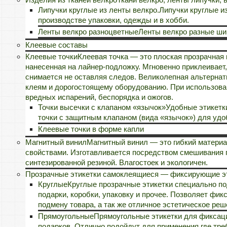
Липучки круглые из ленты велкро.
Липучки круглые и
производстве упаковки, одежды и в хобби.
Ленты велкро разноцветные
Ленты велкро разные ши
Клеевые составы
Клеевые точки
Клеевая точка — это плоская прозрачная
нанесенная на лайнер-подложку. Мгновенно приклеивает,
снимается не оставляя следов. Великолепная альтерна
клеям и дорогостоящему оборудованию. При использован
вредных испарений, беспорядка и ожогов.
Точки высечки с клапаном «язычок»
Удобные этикетки
точки с защитным клапаном (вида «язычок») для удо
Клеевые точки в форме капли
Магнитный винил
Магнитный винил — это гибкий матери
свойствами. Изготавливается посредством смешивания 
синтезированной резиной. Влагостоек и экологичен.
Прозрачные этикетки самоклеящиеся — фиксирующие эт
Круглые
Круглые прозрачные этикетки специально по
подарки, коробки, упаковку и прочее. Позволяет фик
подмену товара, а так же отличное эстетическое реш
Прямоугольные
Прямоугольные этикетки для фиксации
подарков. Отлично подойдут для применения где тре