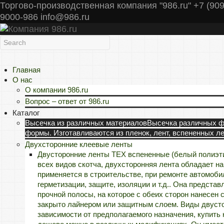
Торгово-производственная компания "986.ru" +7 (909
9000-986 info@986.ru
Главная
О нас
О компании 986.ru
Вопрос – ответ от 986.ru
Каталог
Высечка из различных материалов
Высечка различных фо
формы. Изготавливаются из пленок, лент, вспененных л
Двухсторонние клеевые ленты
Двусторонние ленты TEX вспененные (белый полиэт
всех видов скотча, двухсторонняя лента обладает 
применяется в строительстве, при ремонте автомобил
герметизации, защите, изоляции и т.д.. Она предста
прочной полосы, на которое с обеих сторон нанесен с
закрыто лайнером или защитным слоем. Виды двуст
зависимости от предполагаемого назначения, купить