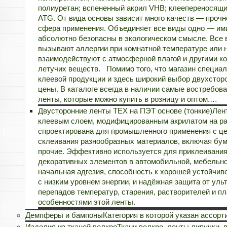
полиуретан; вспененный акрил VHB; клеепереносящи
ATG. От вида основы зависит много качеств — прочн
сфера применения. Объединяет все виды одно — ими
абсолютно безопасны в экологическом смысле. Все 
вызывают аллергии при комнатной температуре или 
взаимодействуют с атмосферной влагой и другими к
летучих веществ. Помимо того, что магазин специал
клеевой продукции и здесь широкий выбор двухсторон
цены. В каталоге всегда в наличии самые востребо
ленты, которые можно купить в розницу и оптом.…
Двусторонние ленты TEX на ПЭТ основе (тонкие)
Лен
клеевым слоем, модифицированным акрилатом на ра
спроектирована для промышленного применения с ц
склеивания разнообразных материалов, включая бум
прочие. Эффективно используется для приклеивания 
декоративных элементов в автомобильной, мебельно
начальная адгезия, способность к хорошей устойчиво
с низким уровнем энергии, и надёжная защита от уль
перепадов температур, старения, растворителей и п
особенностями этой ленты.
Демпферы и бампоны
Категория в которой указан ассор
Изделия из тканей велкро
Ткани велкро, ленты липучки, в