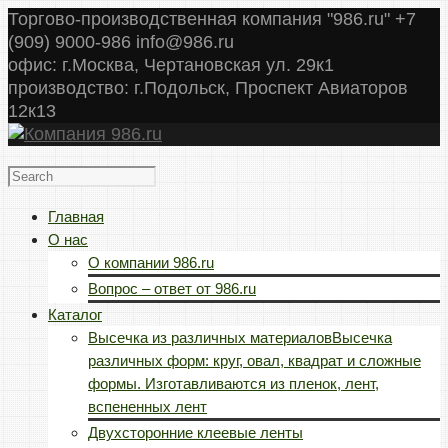
Торгово-производственная компания "986.ru" +7
(909) 9000-986 info@986.ru
офис: г.Москва, Чертановская ул. 29к1
производство: г.Подольск, Проспект Авиаторов
12к13
Главная
О нас
О компании 986.ru
Вопрос – ответ от 986.ru
Каталог
Высечка из различных материалов
Высечка
различных форм: круг, овал, квадрат и сложные
формы. Изготавливаются из пленок, лент,
вспененных лент
Двухсторонние клеевые ленты