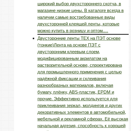
широкий выбор двухстороннего скотча, в
магазине низкие цены. В каталоге всегда в
наличии самые востребованные виды
двухсторонней клеящей ленты, которые
можно купить в розницу и оптом.…
Двусторонние ленты TEX на ПЭТ основе
(тонкие)
Лента на основе ПЭТ с
двусторонним клеевым слоем,
модифицированным акрилатом на
растворительной основе, спроектирована
для промышленного применения с целью
надёжной фиксации и склеивания
разнообразных материалов, включая
бумагу, плёнку, ABS-пластик, EPDM и
прочие. Эффективно используется для
приклеивания зеркал, молдингов и других
декоративных элементов в автомобильной,
мебельной и рекламной сферах. Её высокая
начальная адгезия, способность к хорошей