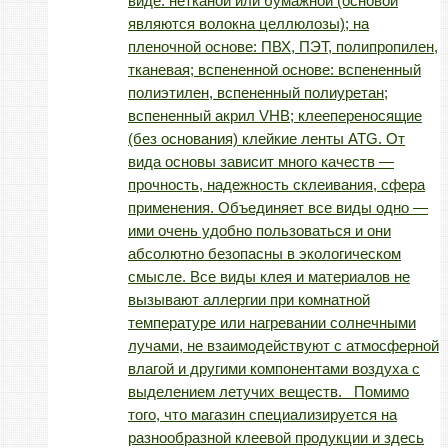
виде: нетканой или бумажной (основой
являются волокна целлюлозы); на
пленочной основе: ПВХ, ПЭТ, полипропилен,
тканевая; вспененной основе: вспененный
полиэтилен, вспененный полиуретан;
вспененный акрил VHB; клеепереносящие
(без основания) клейкие ленты ATG. От
вида основы зависит много качеств —
прочность, надежность склеивания, сфера
применения. Объединяет все виды одно —
ими очень удобно пользоваться и они
абсолютно безопасны в экологическом
смысле. Все виды клея и материалов не
вызывают аллергии при комнатной
температуре или нагревании солнечными
лучами, не взаимодействуют с атмосферной
влагой и другими компонентами воздуха с
выделением летучих веществ. Помимо
того, что магазин специализируется на
разнообразной клеевой продукции и здесь