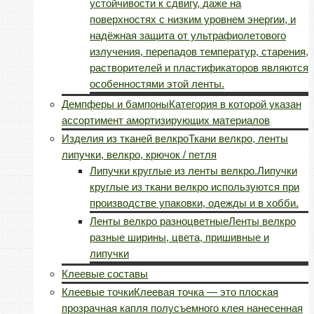
устойчивости к сдвигу, даже на
поверхностях с низким уровнем энергии, и
надёжная защита от ультрафиолетового
излучения, перепадов температур, старения,
растворителей и пластификаторов являются
особенностями этой ленты.
Демпферы и бампоны
Категория в которой указан
ассортимент амортизирующих материалов
Изделия из тканей велкро
Ткани велкро, ленты
липучки, велкро, крючок / петля
Липучки круглые из ленты велкро.
Липучки
круглые из ткани велкро используются при
производстве упаковки, одежды и в хобби.
Ленты велкро разноцветные
Ленты велкро
разные ширины, цвета, пришивные и
липучки
Клеевые составы
Клеевые точки
Клеевая точка — это плоская
прозрачная капля полусъемного клея нанесенная