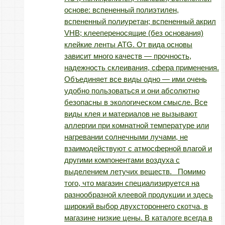
основе: вспененный полиэтилен,
вспененный полиуретан; вспененный акрил
VHB; клеепереносящие (без основания)
клейкие ленты ATG. От вида основы
зависит много качеств — прочность,
надежность склеивания, сфера применения.
Объединяет все виды одно — ими очень
удобно пользоваться и они абсолютно
безопасны в экологическом смысле. Все
виды клея и материалов не вызывают
аллергии при комнатной температуре или
нагревании солнечными лучами, не
взаимодействуют с атмосферной влагой и
другими компонентами воздуха с
выделением летучих веществ. Помимо
того, что магазин специализируется на
разнообразной клеевой продукции и здесь
широкий выбор двухстороннего скотча, в
магазине низкие цены. В каталоге всегда в