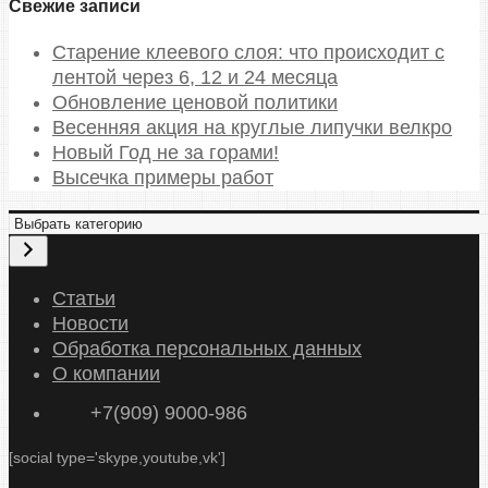
Свежие записи
Старение клеевого слоя: что происходит с
лентой через 6, 12 и 24 месяца
Обновление ценовой политики
Весенняя акция на круглые липучки велкро
Новый Год не за горами!
Высечка примеры работ
Статьи
Новости
Обработка персональных данных
О компании
+7(909) 9000-986
[social type='skype,youtube,vk']