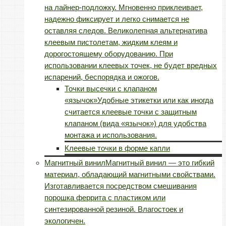
на лайнер-подложку. Мгновенно приклеивает,
надежно фиксирует и легко снимается не
оставляя следов. Великолепная альтернатива
клеевым пистолетам, жидким клеям и
дорогостоящему оборудованию. При
использовании клеевых точек, не будет вредных
испарений, беспорядка и ожогов.
Точки высечки с клапаном
«язычок»
Удобные этикетки или как иногда
считается клеевые точки с защитным
клапаном (вида «язычок») для удобства
монтажа и использования.
Клеевые точки в форме капли
Магнитный винил
Магнитный винил — это гибкий
материал, обладающий магнитными свойствами.
Изготавливается посредством смешивания
порошка феррита с пластиком или
синтезированной резиной. Влагостоек и
экологичен.