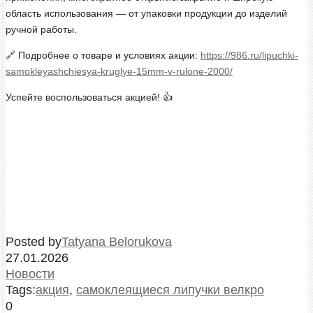
область использования — от упаковки продукции до изделий
ручной работы.
🔗 Подробнее о товаре и условиях акции:
https://986.ru/lipuchki-
samokleyashchiesya-kruglye-15mm-v-rulone-2000/
Успейте воспользоваться акцией! 👍
Posted by
Tatyana Belorukova
27.01.2026
Новости
Tags:
акция
,
самоклеящиеся липучки велкро
0