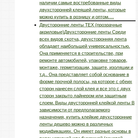
наличии самые востребованные виды
двухсторонней клеящей ленты, которые
можно купить в розницу и оптом.…
Двусторонние ленты TEX (прозрачные
акриловые)
Двухсторонние ленты Среди
всех видов скотча, двухсторонняя лента
обладает наибольшей универсальностью.
Она применяется в строительстве, при
ремонте автомобилей, упаковке товаров,
монтаже, герметизации, защите, изоляции и
т.д.. Она представляет собой основание в
форме прочной полосы, на которое с обеих
сторон нанесен слой клея и все это с двух
сторон закрыто лайнером или защитным
слоем. Виды двусторонней клейкой ленты В
зависимости от предполагаемого
назначения, купить клейкие двухсторонние
ленты дешево можно в различных
модификациях. Он имеет разные основы в