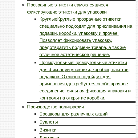
Прозрачные этикетки самоклеящиеся —
фиксирующие этикетки для упаковки
Круглые
Круглые прозрачные этикетки
специально подходят для приклеивания на
подарки, коробки, упаковку и прочее.
Позволяет фиксировать упаковку,
предотвратить подмену товара, а так же
отличное эстетическое решение.
Прямоугольные
Прямоугольные этикетки
для фиксации упаковки, коробок, пакетов,
подарков. Отлично подойдут для
применения где требуется особо прочное
соединение, сильная фиксация упаковки и
контроля на открытие коробки.
Производство полиграфии
Брошюры для различных акций
Буклеты
Визитки
Листовки