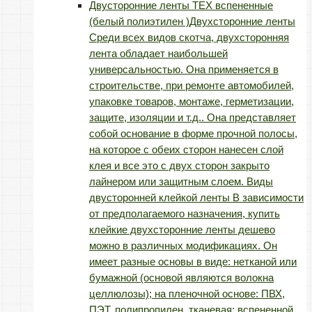
Двусторонние ленты TEX вспененные
(белый полиэтилен )
Двухсторонние ленты
Среди всех видов скотча, двухсторонняя
лента обладает наибольшей
универсальностью. Она применяется в
строительстве, при ремонте автомобилей,
упаковке товаров, монтаже, герметизации,
защите, изоляции и т.д.. Она представляет
собой основание в форме прочной полосы,
на которое с обеих сторон нанесен слой
клея и все это с двух сторон закрыто
лайнером или защитным слоем. Виды
двусторонней клейкой ленты В зависимости
от предполагаемого назначения, купить
клейкие двухсторонние ленты дешево
можно в различных модификациях. Он
имеет разные основы в виде: нетканой или
бумажной (основой являются волокна
целлюлозы); на пленочной основе: ПВХ,
ПЭТ, полипропилен, тканевая; вспененной